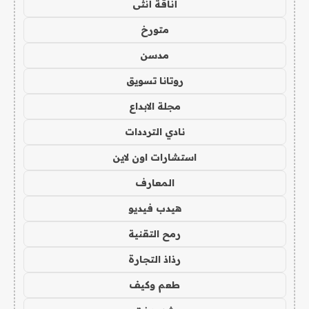
أناقة أنثى
متورخ
مدسن
روتانا تسويق
مجلة الابداع
نادي الترددات
استشارات اون لاين
المعارف
هيدب فيديو
رمح التقنية
رذاذ التجارة
طعم وكيف