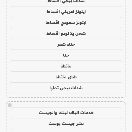
شدات ببجي اقساط
ايتونز امريكي اقساط
ايتونز سعودي اقساط
شحن يلا لودو اقساط
حناء شعر
حنا
ماتشا
شاي ماتشا
شدات ببجي تمارا
!
خدمات الباك لينك والجيست
نشر جيست بوست