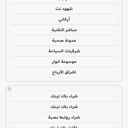
شهود نت
أركاني
مباشر التقنية
مدونة صحبة
شرقيات السياحة
موسوعة انوار
اشراق الأرباح
!
شراء باك لينك
شراء باك لينك
شراء روابط نصية
باقات باك لينك