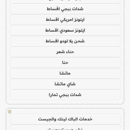
شدات ببجي اقساط
ايتونز امريكي اقساط
ايتونز سعودي اقساط
شحن يلا لودو اقساط
حناء شعر
حنا
ماتشا
شاي ماتشا
شدات ببجي تمارا
!
خدمات الباك لينك والجيست
نشر جيست بوست