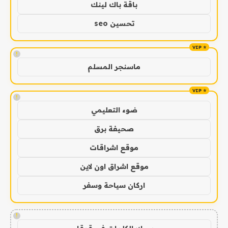
باقة باك لينك
تحسين seo
!
ماسنجر المسلم
!
ضوء التعليمي
صحيفة برق
موقع اشراقات
موقع اشراق اون لاين
اركان سياحة وسفر
!