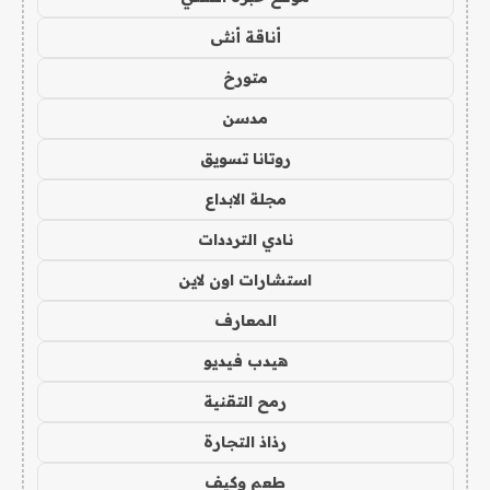
أناقة أنثى
متورخ
مدسن
روتانا تسويق
مجلة الابداع
نادي الترددات
استشارات اون لاين
المعارف
هيدب فيديو
رمح التقنية
رذاذ التجارة
طعم وكيف