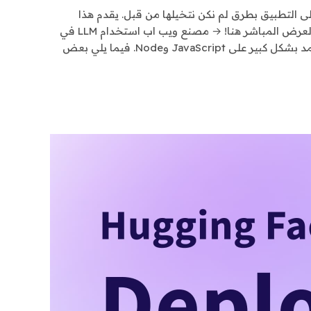
ى التطبيق بطرق لم نكن نتخيلها من قبل. يقدم هذا
البرنامج التعليمي نهجًا مباشرًا لإنشاء محتوى ويب يعمل بالذكاء الاصطناعي من خلال دفق المحتوى وعرضه دفعة واحدة. جرب العرض المباشر هنا! → مصنع ويب اب استخدام LLM في
تطبيقات Node بينما نفكر عادةً في لغة Python في كل ما يتعلق بالذكاء الاصطناعي والتعلم الآلي، فإن مجتمع تطوير الويب يعتمد بشكل كبير على JavaScript وNode. فيما يلي بعض