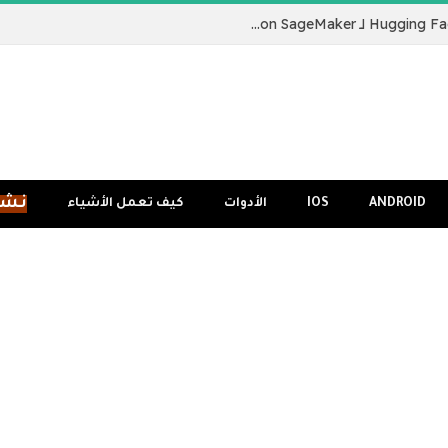
نقدم لكم Hugging Face LLM Inference Container لـ Amazon SageMaker
نشر
ANDROID
IOS
الأدوات
كيف تعمل الأشياء