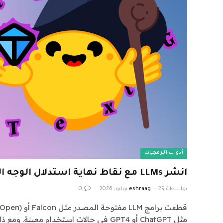
أدوات البرمجيات
انشر LLMs مع نقاط نهاية استدلال الوجه المعانقة
بواسطة
29 يوليو، 2026
eshraag
0