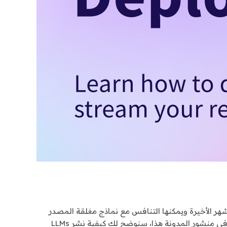
(Open-)LLaMA أو X-Gen أو StarCoder أو RedPajama شوطًا طويلًا في الأشهر الأخيرة ويمكنها التنافس مع نماذج مغلقة المصدر
مثل ChatGPT أو GPT4 في حالات استخدام معينة. ومع ذلك، فإن نشر هذه النماذج بطريقة فعالة ومُحسّنة لا يزال يمثل تحديًا. في منشور المدونة هذا، سنوضح لك كيفية نشر LLMs