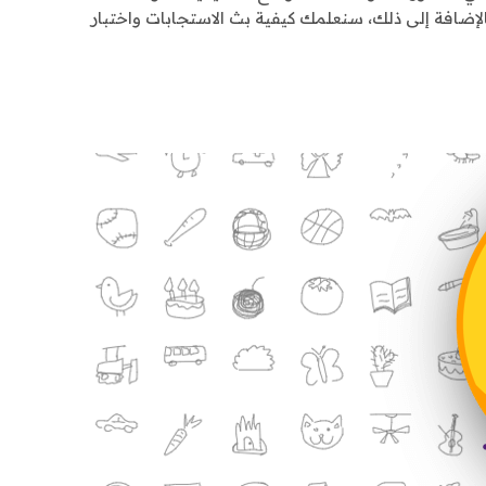
الذي يجعل من السهل نشر النماذج. بالإضافة إلى ذلك، سنعلمك كيفية بث الاستجابات واختبار