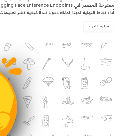
أداء نقاط النهاية لدينا. لذلك دعونا نبدأ! كيفية نشر تعليمات Falcon 40B اختبار نقطة النهاية LLM دفق الاستجابات
قراءة المزيد