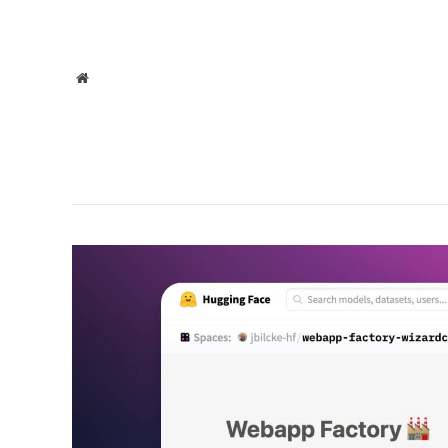
موقع
الويب