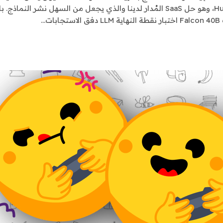
مفتوحة المصدر في Hugging Face Inference Endpoints، وهو حل SaaS المُدار لدينا و
…