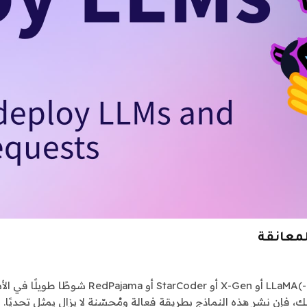
قطعت برامج LLM مفتوحة المصدر مثل Falcon أو 