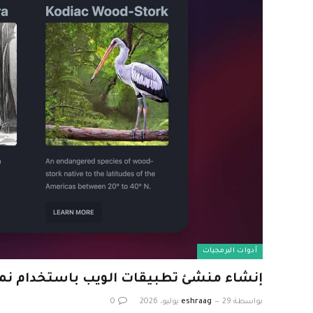
أدوات البرمجيات
إنشاء منشئ تطبيقات الويب باستخدام نماذج ML المف
بواسطة
29 يوليو، 2026
eshraag
0