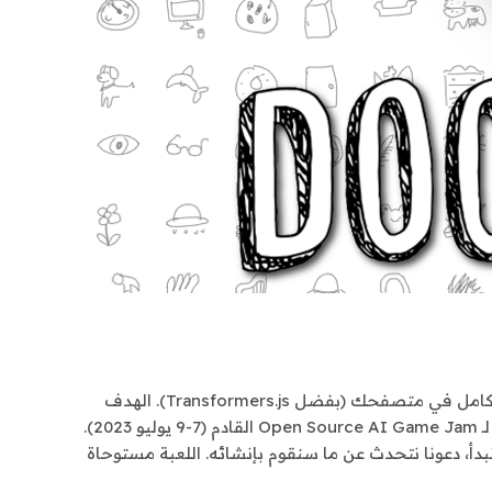
في منشور المدونة هذا، سأوضح لك كيف صنعت خربش داش، لعبة ويب تعمل بالتعلم الآلي في الوقت الفعلي ويتم تشغيلها بالكامل في متصفحك (بفضل Transformers.js). الهدف
من هذا البرنامج التعليمي هو توضيح مدى سهولة إنشاء لعبة ويب خاصة بك تعتمد على التعلم الآلي… في الوقت المناسب تمامًا لـ Open Source AI Game Jam القادم (7-9 يوليو 2023).
: فيديو توضيحي لـ Doodle Dash روابط سريعة ملخص قبل أن نبدأ، دعونا نتحدث عن ما سنقوم بإنشائه. اللعبة مستوحاة