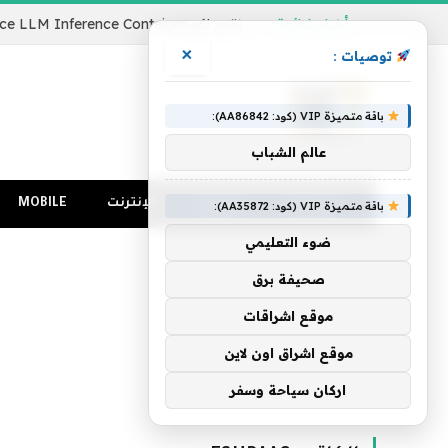
أخبار شائعة
×
توصيات :
باقة متميزة VIP (كود: AA86842):
عالم الشباب
الرئيسية
كمبيوتر
الإنترنت
MOBILE
باقة متميزة VIP (كود: AA35872):
ضوء التعليمي
صحيفة برق
موقع اشراقات
موقع اشراق اون لاين
اركان سياحة وسفر
الرئيسية
»
أرشيفات لـ eshraag
»
صفحة 3