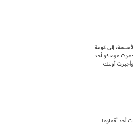
لأسلحة، إلى كومة
رت روسيا انتقادات من وكالة ناسا في عام 2021 عندما دمرت موسكو أحد
ن 1500 قطعة من الحطام وأجبرت أولئك
 أسقطت أحد أقمارها