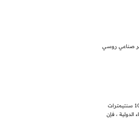
صطدم قمر صناعي روسي
وتتعقب وزارة الدفاع الأمريكية الأجسام التي تدور حول الأرض، ومعظمها أكبر من 10 سنتيمترات
لدولية ، فإن