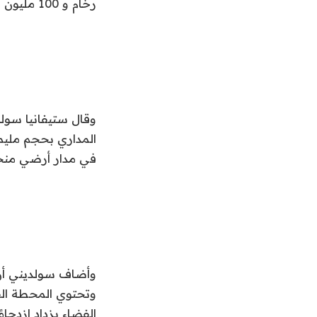
رخام و 100 مليون قطعة قياسها حوالي مليمتر واحد في المدار.
وقال ستيفانيا سول
المداري بحجم مليمت
في مدار أرضي من
وأضاف سولديني أن 
الفضاء يزداد ازدحامًا