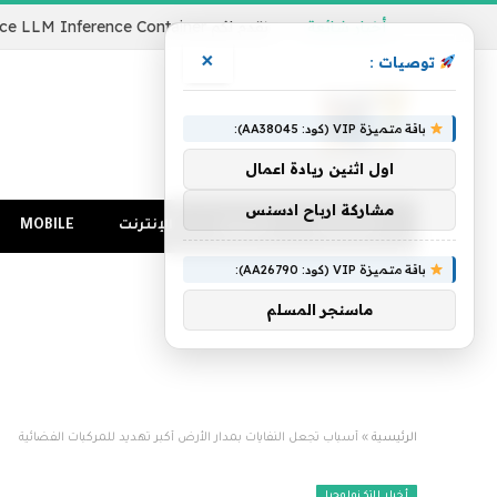
أخبار شائعة
×
توصيات :
باقة متميزة VIP (كود: AA38045):
اول اثنين ريادة اعمال
مشاركة ارباح ادسنس
الرئيسية
كمبيوتر
الإنترنت
MOBILE
باقة متميزة VIP (كود: AA26790):
ماسنجر المسلم
الرئيسية
»
أسباب تجعل النفايات بمدار الأرض أكبر تهديد للمركبات الفضائية
أخبار التكنولوجيا