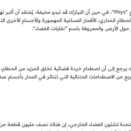
وفقا لما ذكره موقع “Phys”، في حين أن النيازك قد تبدو مخيفة، يُعتقد أن أكب
لحطام المداري، الأقمار الصناعية المهجورة والأجسام الأخرى ا
ر حول الأرض والمعروفة باسم “نفايات الفضاء”.
ك يرجع إلى أن اصطدام خردة فضائية تخلق المزيد من الحطام، 
 من الاصطدامات المتتالية التي تتناثر في المدار بأجسام صغ
متحدة لشئون الفضاء الخارجي، إن هناك نصف مليون قطعة من