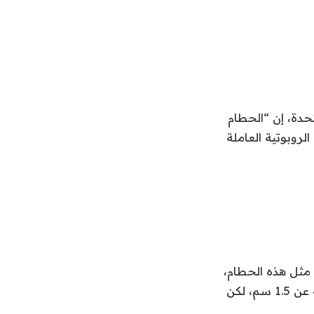
حدة، إن “الحطام
لروبوتية العاملة
مثل هذه الحطام،
وتحتوي المحطة الفضائية على دروع مدارية لحمايتها من الحطام الذي يقل حجمه عن 1.5 سم، لكن