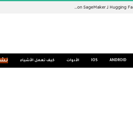
نقدم لكم Hugging Face LLM Inference Container لـ Amazon SageMaker
نشر
ANDROID
IOS
الأدوات
كيف تعمل الأشياء