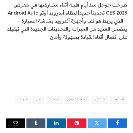
طرحت جوجل منذ أيام قليلة أثناء مشاركتها في معرض
2023 CES تحديثاً جديداً لنظام أندرويد أوتو Android Auto
– الذي يربط هواتف وأجهزة أندرويد بشاشة السيارة –
يتضمن العديد من الميزات والتحديثات الجديدة التي تبقيك
على اتصال أثناء القيادة بسهولة وأمان
أندرويد
جوجل.
لمستخدمى
مذهلة
من
ميزات
فيسبوك
تويتر
بينتيريست
لينكدإن
Tumblr
البريد