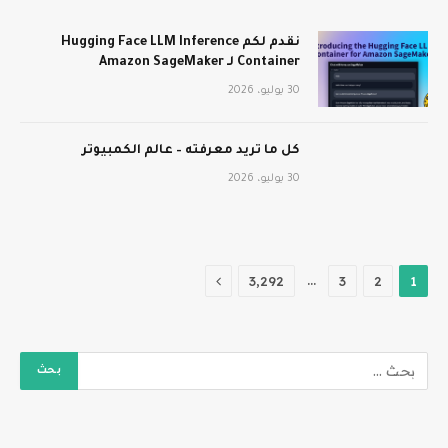
نقدم لكم Hugging Face LLM Inference
Container لـ Amazon SageMaker
30 يوليو، 2026
كل ما تريد معرفته – عالم الكمبيوتر
30 يوليو، 2026
التالي
…
3٬292
3
2
1