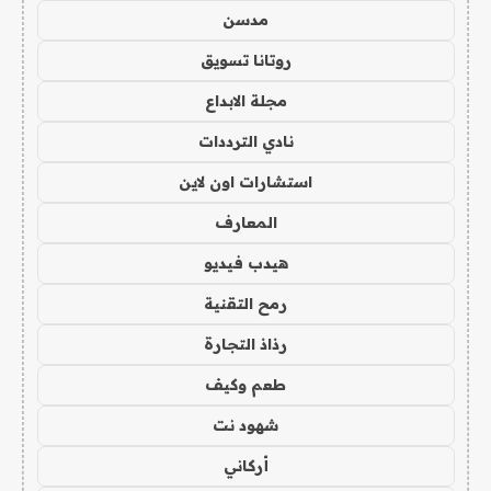
مدسن
روتانا تسويق
مجلة الابداع
نادي الترددات
استشارات اون لاين
المعارف
هيدب فيديو
رمح التقنية
رذاذ التجارة
طعم وكيف
شهود نت
أركاني