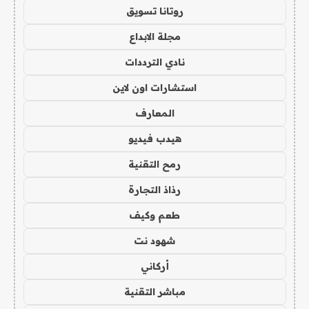
روتانا تسويق
مجلة الابداع
نادي الترددات
استشارات اون لاين
المعارف
هيدب فيديو
رمح التقنية
رذاذ التجارة
طعم وكيف
شهود نت
أركاني
مباشر التقنية