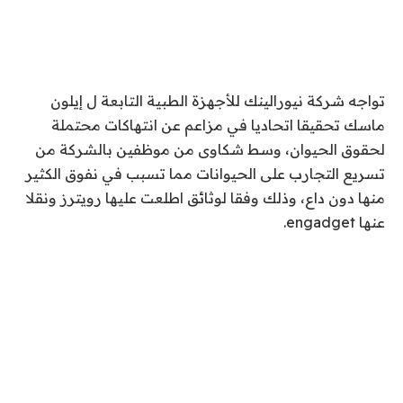
تواجه شركة نيورالينك للأجهزة الطبية التابعة ل إيلون
ماسك تحقيقا اتحاديا في مزاعم عن انتهاكات محتملة
لحقوق الحيوان، وسط شكاوى من موظفين بالشركة من
تسريع التجارب على الحيوانات مما تسبب في نفوق الكثير
منها دون داع، وذلك وفقا لوثائق اطلعت عليها رويترز ونقلا
عنها engadget.