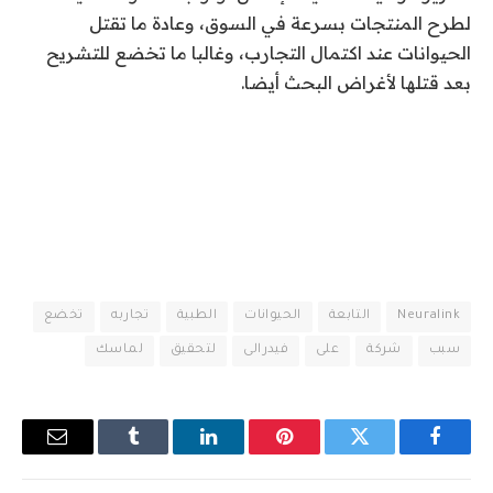
لطرح المنتجات بسرعة في السوق، وعادة ما تقتل
الحيوانات عند اكتمال التجارب، وغالبا ما تخضع للتشريح
بعد قتلها لأغراض البحث أيضا.
Neuralink
التابعة
الحيوانات
الطبية
تجاربه
تخضع
سبب
شركة
على
فيدرالى
لتحقيق
لماسك
فيسبوك
تويتر
بينتيريست
لينكدإن
Tumblr
البريد
الإلكترو