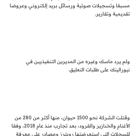
مسبقا وتسجيلات صوتية ورسائل بريد إلكتروني وعروضا
تقديمية وتقارير.
ولم يرد ماسك وغيره من المديرين التنفيذيين في
نيورالينك على طلبات التعليق.
وقتلت الشركة نحو 1500 حيوان، منها أكثر من 280 من
الأغنام والخنازير والقرود، بعد تجارب منذ عام 2018، وفقا
للسجلات التي استعرضتها رويترز ومصادر على معرفة