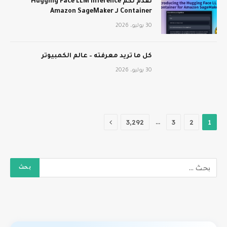
نقدم لكم Hugging Face LLM Inference
Container لـ Amazon SageMaker
30 يوليو، 2026
كل ما تريد معرفته – عالم الكمبيوتر
30 يوليو، 2026
التالي
…
3٬292
3
2
1