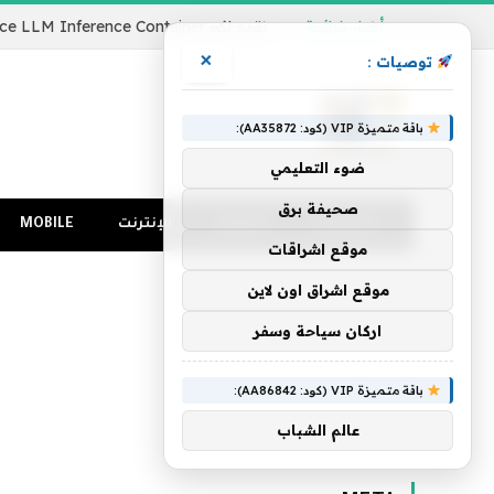
أخبار شائعة
×
توصيات :
باقة متميزة VIP (كود: AA35872):
ضوء التعليمي
صحيفة برق
الرئيسية
كمبيوتر
الإنترنت
MOBILE
موقع اشراقات
موقع اشراق اون لاين
اركان سياحة وسفر
باقة متميزة VIP (كود: AA86842):
عالم الشباب
الرئيسية
»
Meta
»
صفحة 2