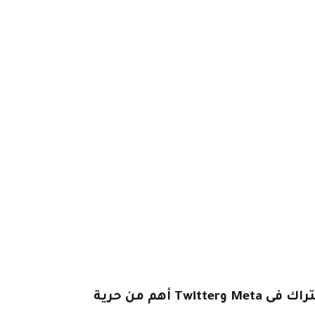
هل هدف الربح من الاشتراك فى Meta وTwitter أهم من حرية