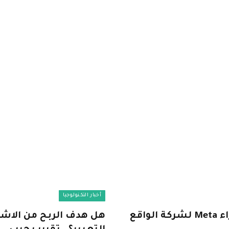
أخبار التكنولوجيا
يعنى إيه؟.. أمريكا تنهى محاولاتها لمنع شراء Meta لشركة الواقع