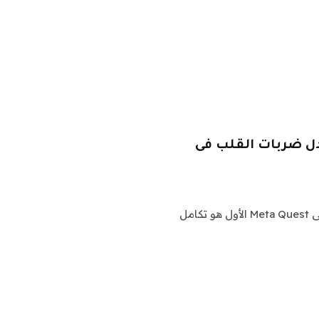
ع معدل ضربات القلب فى
تضيف Meta ميزتين جديدتين متعلقتين باللياقة البدنية إلى Meta Quest الأول هو تكامل