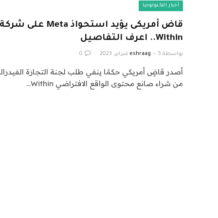
أخبار التكنولوجيا
قاض أمريكى يؤيد استحو
Within.. اعرف التفاصيل
بواسطة
5 فبراير، 2023
eshraag
0
من شراء صانع محتوى الواقع الافتراضي Within…