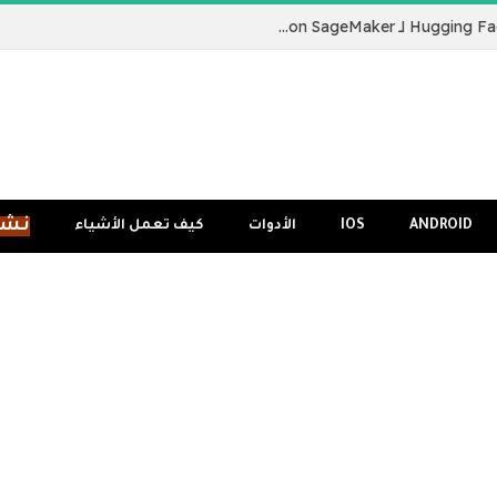
نقدم لكم Hugging Face LLM Inference Container لـ Amazon SageMaker
نشر
ANDROID
IOS
الأدوات
كيف تعمل الأشياء