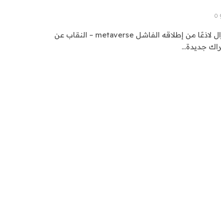
0
كشف مارك زوكربيرج، الذي لا يزال لاذعًا من إطلاقه الفاشل metaverse – النقاب عن