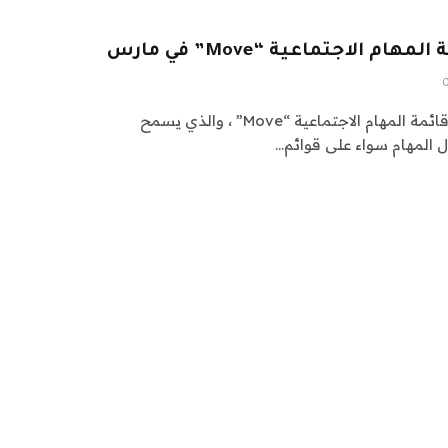
أعلنت Meta أنها ستغلق تطبيق قائمة المهام الاجتماعية “Move” ، والذي يسمح
المهام سواء على قوائم…