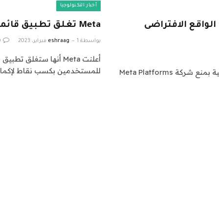
أخبار التكنولوجيا
اذ Meta على شركة الواقع الافتراضى
Meta تغلق تطبيق قائمة المهام الاجتماعية “Move” في مارس
بواسطة
1 فبراير، 2023
eshraag
0
للمستخدمين بكسب نقاط لإكمال 
أصدر قاضٍ أمريكي حكمًا ينفي طلب لجنة التجارة الفيدرالية بمنع شركة Meta Platforms