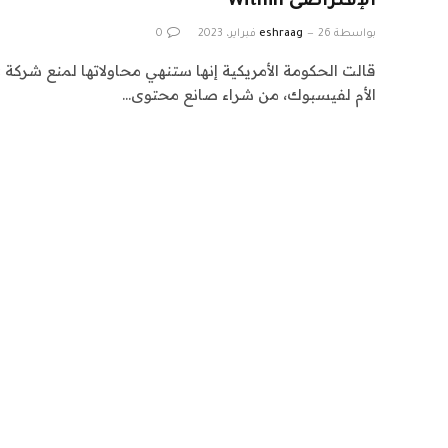
الإفتراضى Within
بواسطة
26 فبراير، 2023
eshraag
0
الأم لفيسبوك، من شراء صانع محتوى…