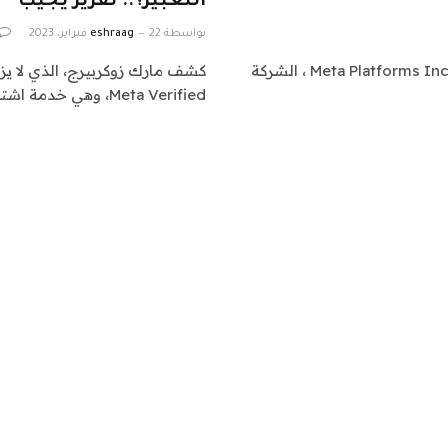
التعبير؟.. تقرير يجيب
بواسطة
22 فبراير، 2023
eshraag
قالت الحكومة الأمريكية إنها ستنهي محاولاتها لمنع شركة Meta Platforms Inc ، الشركة
Meta Verified، وهي خدمة اشتراك جديدة…