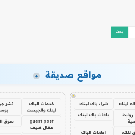
مواقع صديقة
+
!
اك لينك
شراء باك لينك
خدمات الباك
نشر ج
لينك والجيست
بوس
روابط
باقات باك لينك
ية
guest post
سوق ال
مقال ضيف
 لنك،
اعلانات الباك