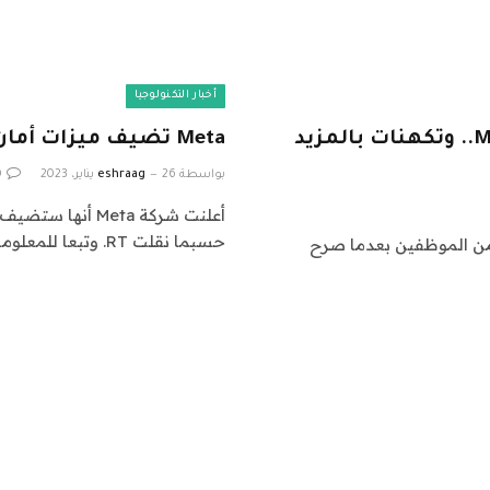
أخبار التكنولوجيا
مارك زوكربيرج ينتقد الهيكل الإدارى في Meta.. وتكهنات بالمزيد
Meta تضيف ميزات أمان جديدة لتطبيق “ماسنجر”
بواسطة
26 يناير، 2023
eshraag
0
أعلنت شركة Meta
حسبما نقلت RT. وتبعا للمعلومات…
تغني عن المزيد من الموظفين بعدما صرح