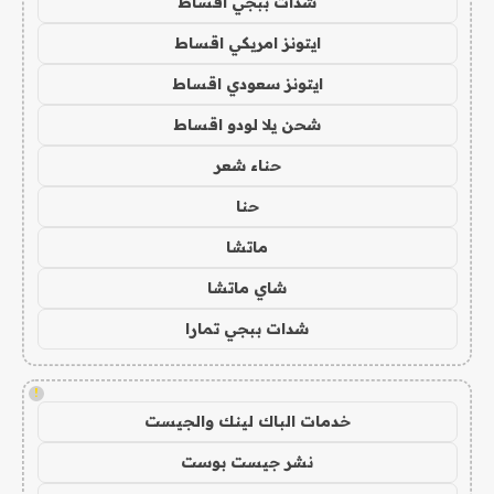
شدات ببجي اقساط
ايتونز امريكي اقساط
ايتونز سعودي اقساط
شحن يلا لودو اقساط
حناء شعر
حنا
ماتشا
شاي ماتشا
شدات ببجي تمارا
!
خدمات الباك لينك والجيست
نشر جيست بوست