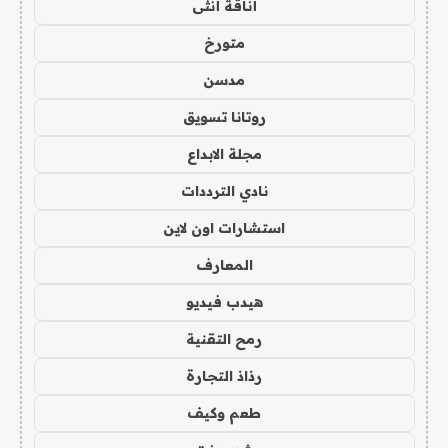
أناقة أنثى
متورخ
مدسن
روتانا تسويق
مجلة الابداع
نادي الترددات
استشارات اون لاين
المعارف
هيدب فيديو
رمح التقنية
رذاذ التجارة
طعم وكيف