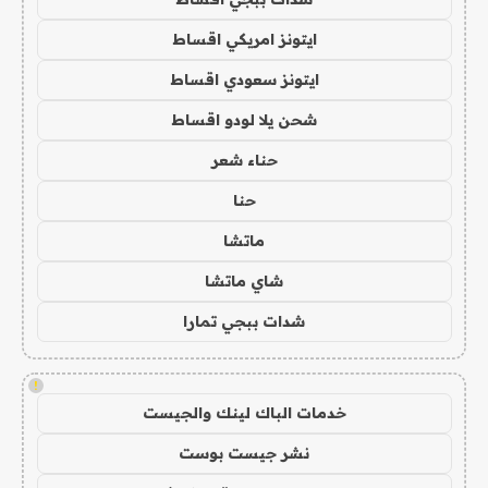
ايتونز امريكي اقساط
ايتونز سعودي اقساط
شحن يلا لودو اقساط
حناء شعر
حنا
ماتشا
شاي ماتشا
شدات ببجي تمارا
!
خدمات الباك لينك والجيست
نشر جيست بوست