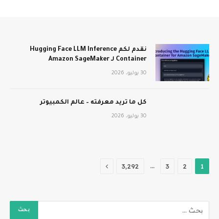
نقدم لكم Hugging Face LLM Inference
Container لـ Amazon SageMaker
30 يوليو، 2026
كل ما تريد معرفته – عالم الكمبيوتر
30 يوليو، 2026
التالي
…
3٬292
3
2
1