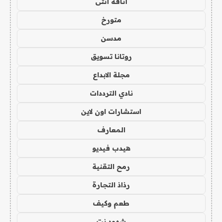
أناقة أنثى
متورخ
مدسن
روتانا تسويق
مجلة الابداع
نادي الترددات
استشارات اون لاين
المعارف
هيدب فيديو
رمح التقنية
رذاذ التجارة
طعم وكيف
شهود نت