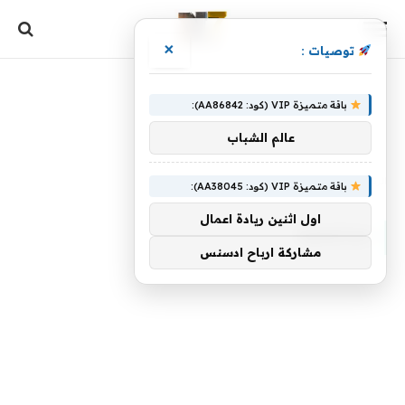
×
توصيات :
باقة متميزة VIP (كود: AA86842):
عالم الشباب
الرئيسية
»
مجتمعية
باقة متميزة VIP (كود: AA38045):
اول اثنين ريادة اعمال
مجتمعية
مشاركة ارباح ادسنس