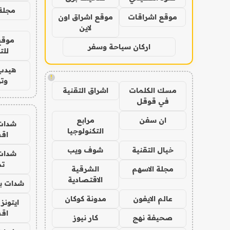
مجلة 
موقع اشراقات
موقع اشراق اون
لاين
موقع
اركان سياحة وسفر
للت
هيدب
!
وتر
مسك الكلمات
اشراق التقنية
في قوقل
ان سفن
مرابع
شدات
التكنولوجيا
اق
خيال التقنية
شوف ويب
شدات
تم
مجلة الاسهم
الشرقية
الاقتصادية
شدات بب
عالم الايفون
مدونة كوكان
ايتونز
اق
صحيفة نهج
كار نيوز