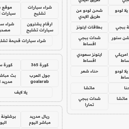
شراء سيارات
موقع ش
ا لودو
شحن لودو عن
تشليح
سيارات 
طريق الايدي
ارقام يشترون
شراء سي
 ببجي
بطاقات ايتونز
سيارات تشليح
مصدو
شن ستور
شدات ببجي
شراء سيارات قديمة تشلي
اقساط
 امريكي
ايتونز سعودي
ساط
اقساط
كورة 365
كورة س
ا لودو
حناء شعر
جول العرب
بث مباشر
ساط
goalarab
مدريد ا
نا
ماتشا
يلا لايف
ماتشا
شدات ببجي
تمارا
ريال مدريد
برشلونة 
مباشر اليوم
اليو