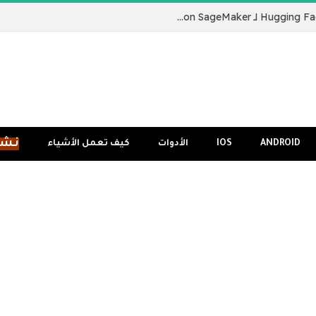
نقدم لكم Hugging Face LLM Inference Container لـ Amazon SageMaker
نشر
ANDROID
IOS
الأدوات
كيف تعمل الأشياء