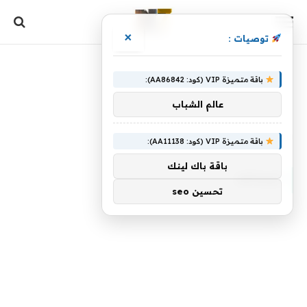
×
توصيات :
باقة متميزة VIP (كود: AA86842):
عالم الشباب
الرئيسية
»
ليساعد
باقة متميزة VIP (كود: AA11138):
باقة باك لينك
ليساعد
تحسين seo