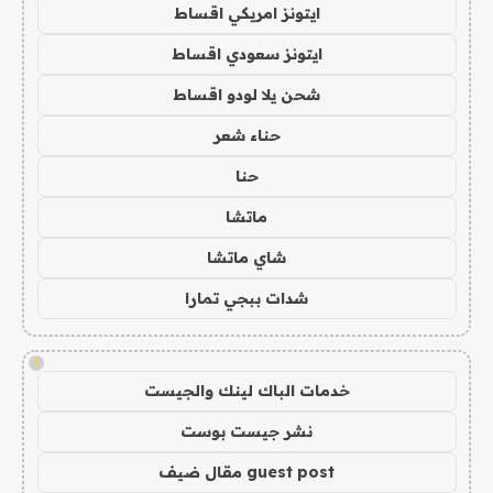
ايتونز امريكي اقساط
ايتونز سعودي اقساط
شحن يلا لودو اقساط
حناء شعر
حنا
ماتشا
شاي ماتشا
شدات ببجي تمارا
!
خدمات الباك لينك والجيست
نشر جيست بوست
guest post مقال ضيف