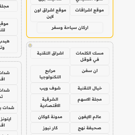
مجلة 
موقع اشراقات
موقع اشراق اون
لاين
موقع
اركان سياحة وسفر
للت
هيدب
!
وتر
مسك الكلمات
اشراق التقنية
في قوقل
ان سفن
مرابع
شدات
التكنولوجيا
اق
خيال التقنية
شوف ويب
شدات
تم
مجلة الاسهم
الشرقية
الاقتصادية
شدات بب
عالم الايفون
مدونة كوكان
ايتونز
اق
صحيفة نهج
كار نيوز