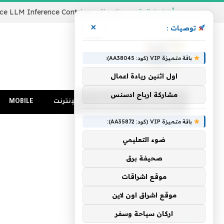
أخبار شائعة
×
توصيات :
باقة متميزة VIP (كود: AA38045):
اول اثنين ريادة اعمال
مشاركة ارباح ادسنس
الرئيسية
كمبيوتر
الإنترنت
MOBILE
باقة متميزة VIP (كود: AA35872):
ضوء التعليمي
صحيفة برق
موقع اشراقات
موقع اشراق اون لاين
الرئيسية
»
للنظر
اركان سياحة وسفر