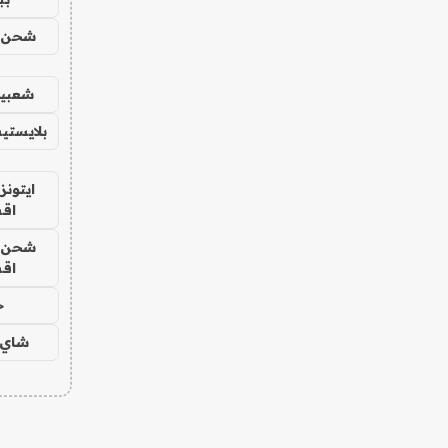
شحن يل
شعبية
بلايستي
ايتونز
اق
شحن يل
اق
ح
شاي 