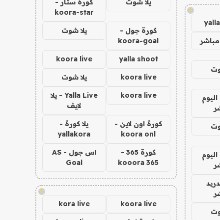
يلا شوت
كورة ستار -
!
koora-star
yall
كورة جول -
يلا شوت
مباشر
koora-goal
koora live
yalla shoot
وت
koora live
يلا شوت
koora live
Yalla Live - يلا
اليوم
لايف
ر
كورة اون لاين -
يلا كورة -
وت
yallakora
koora onl
كورة 365 -
اس جول - AS
اليوم
Goal
kooora 365
ر
دريد
!
ر
kora live
koora live
وت