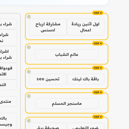
!
شراء ب
اول اثنين ريادة
مشاركة ارباح
اعمال
ادسنس
شراء 
نص
!
اشراق
عالم الشباب
شراء با
فودوافو
!
الات
باقة باك لينك
تحسين seo
الت
!
منتدى 
ماسنجر المسلم
باك 
!
وجيست
ضوء التعليمي
صحيفة برق