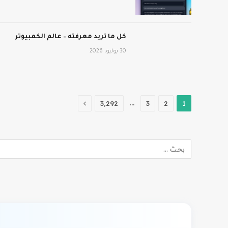
كل ما تريد معرفته – عالم الكمبيوتر
30 يوليو، 2026
التالي
…
3٬292
3
2
1