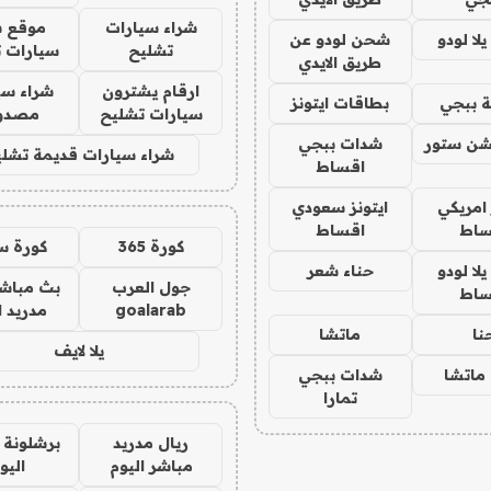
شراء سيارات
موقع ش
ا لودو
شحن لودو عن
تشليح
سيارات 
طريق الايدي
ارقام يشترون
شراء سي
 ببجي
بطاقات ايتونز
سيارات تشليح
مصدو
شن ستور
شدات ببجي
شراء سيارات قديمة تشلي
اقساط
 امريكي
ايتونز سعودي
ساط
اقساط
كورة 365
كورة س
ا لودو
حناء شعر
جول العرب
بث مباشر
ساط
goalarab
مدريد ا
نا
ماتشا
يلا لايف
ماتشا
شدات ببجي
تمارا
ريال مدريد
برشلونة 
مباشر اليوم
اليو