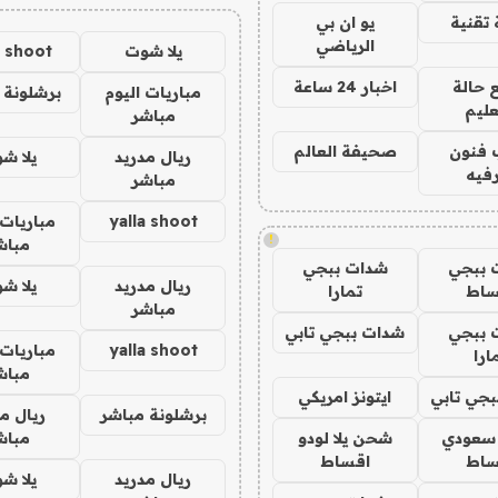
تقنية
يو ان بي
الرياضي
يلا شوت
a shoot
 حالة
اخبار 24 ساعة
مباريات اليوم
برشلونة 
عليم
مباشر
 فنون
صحيفة العالم
ريال مدريد
يلا ش
فيه
مباشر
yalla shoot
مباريات 
!
مباش
 ببجي
شدات ببجي
ريال مدريد
يلا ش
ساط
تمارا
مباشر
 ببجي
شدات ببجي تابي
yalla shoot
مباريات 
ارا
مباش
جي تابي
ايتونز امريكي
برشلونة مباشر
ريال م
 سعودي
شحن يلا لودو
مباش
ساط
اقساط
ريال مدريد
يلا ش