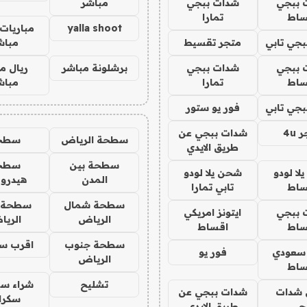
 ببجي
شدات ببجي
مباشر
ساط
تمارا
yalla shoot
مباريات 
جي تابي
متجر تقسيط
مباش
 ببجي
شدات ببجي
برشلونة مباشر
ريال م
ساط
تمارا
مباش
جي تابي
فور يو ستور
4u
شدات ببجي عن
سطحة الرياض
سطح
طريق الايدي
سطحة بين
سطح
ا لودو
شحن يلا لودو
المدن
هيدرو
ساط
تابي تمارا
سطحة شمال
سطحة 
 ببجي
ايتونز امريكي
الرياض
الري
ساط
اقساط
سطحة جنوب
اقرب س
 سعودي
فور يو
الرياض
ساط
تشليح
شراء سي
شدات
شدات ببجي عن
سكرا
جي
طريق الايدي