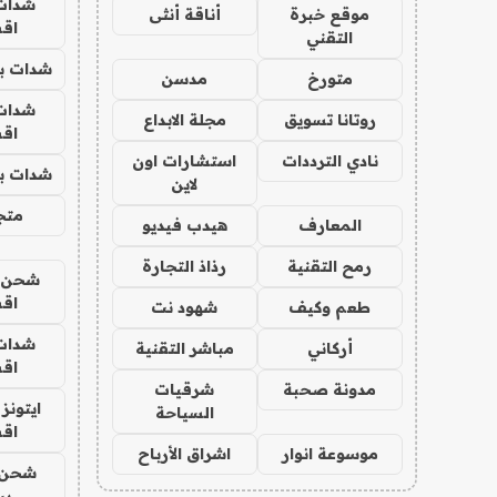
شدات
موقع خبرة
أناقة أنثى
اق
التقني
شدات بب
متورخ
مدسن
شدات
روتانا تسويق
مجلة الابداع
اق
نادي الترددات
استشارات اون
شدات بب
لاين
متجر 
المعارف
هيدب فيديو
رمح التقنية
رذاذ التجارة
شحن يل
اق
طعم وكيف
شهود نت
شدات
أركاني
مباشر التقنية
اق
مدونة صحبة
شرقيات
ايتونز
السياحة
اق
موسوعة انوار
اشراق الأرباح
شحن 
بب