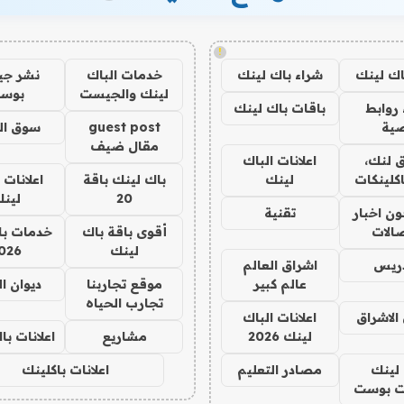
!
اك لينك
شراء باك لينك
خدمات الباك
نشر ج
لينك والجيست
بوس
روابط
باقات باك لينك
ية
guest post
سوق ال
مقال ضيف
 لنك،
اعلانات الباك
كلينكات
لينك
باك لينك باقة
اعلانات 
20
لين
ن اخبار
تقنية
صالات
أقوى باقة باك
خدمات با
لينك
026
دريس
اشراق العالم
عالم كبير
موقع تجاربنا
ديوان ا
تجارب الحياه
الاشراق
اعلانات الباك
لينك 2026
مشاريع
اعلانات ب
لينك
مصادر التعليم
اعلانات باكلينك
 بوست