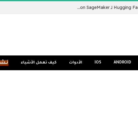
نقدم لكم Hugging Face LLM Inference Container لـ Amazon SageMaker
نشر
ANDROID
IOS
الأدوات
كيف تعمل الأشياء