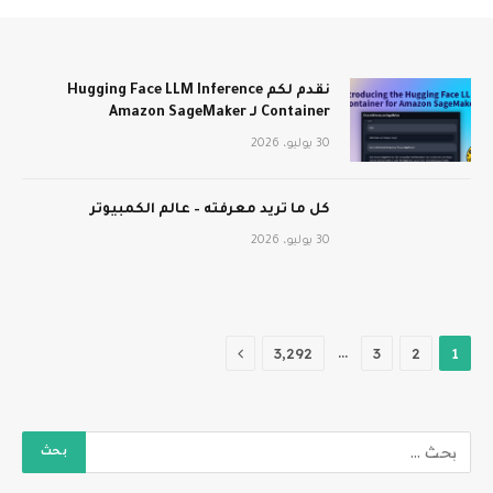
نقدم لكم Hugging Face LLM Inference
Container لـ Amazon SageMaker
30 يوليو، 2026
كل ما تريد معرفته – عالم الكمبيوتر
30 يوليو، 2026
التالي
…
3٬292
3
2
1