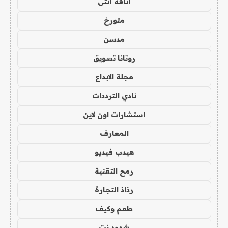
أناقة أنثى
متورخ
مدسن
روتانا تسويق
مجلة الابداع
نادي الترددات
استشارات اون لاين
المعارف
هيدب فيديو
رمح التقنية
رذاذ التجارة
طعم وكيف
شهود نت