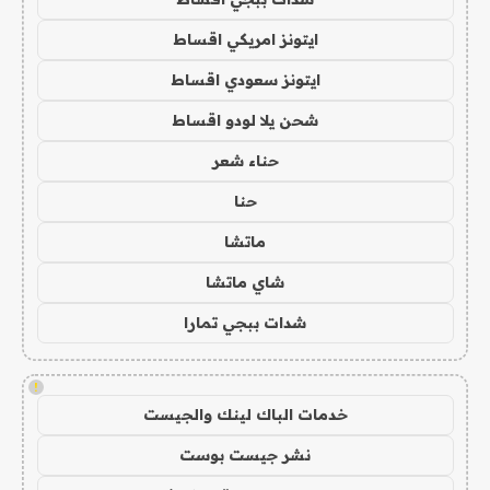
ايتونز امريكي اقساط
ايتونز سعودي اقساط
شحن يلا لودو اقساط
حناء شعر
حنا
ماتشا
شاي ماتشا
شدات ببجي تمارا
!
خدمات الباك لينك والجيست
نشر جيست بوست