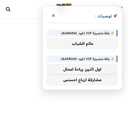
×
توصيات :
باقة متميزة VIP (كود: AA86842):
عالم الشباب
الرئيسية
»
صخورا
باقة متميزة VIP (كود: AA38045):
اول اثنين ريادة اعمال
صخورا
مشاركة ارباح ادسنس