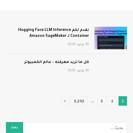
نقدم لكم Hugging Face LLM Inference
Container لـ Amazon SageMaker
30 يوليو، 2026
كل ما تريد معرفته – عالم الكمبيوتر
30 يوليو، 2026
التالي
…
3٬292
3
2
1