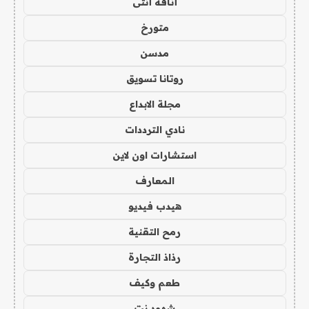
أناقة أنثى
متورخ
مدسن
روتانا تسويق
مجلة الابداع
نادي الترددات
استشارات اون لاين
المعارف
هيدب فيديو
رمح التقنية
رذاذ التجارة
طعم وكيف
شهود نت