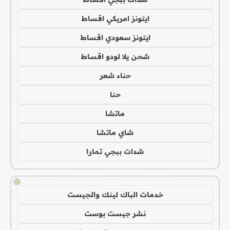
ايتونز امريكي اقساط
ايتونز سعودي اقساط
شحن يلا لودو اقساط
حناء شعر
حنا
ماتشا
شاي ماتشا
شدات ببجي تمارا
!
خدمات الباك لينك والجيست
نشر جيست بوست