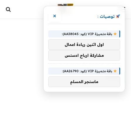
×
توصيات :
باقة متميزة VIP (كود: AA38045):
اول اثنين ريادة اعمال
مشاركة ارباح ادسنس
الرئيسية
»
تمنيه
باقة متميزة VIP (كود: AA26790):
تمنيه
ماسنجر المسلم