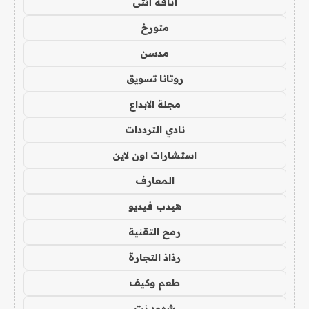
أناقة أنثى
متورخ
مدسن
روتانا تسويق
مجلة الابداع
نادي الترددات
استشارات اون لاين
المعارف
هيدب فيديو
رمح التقنية
رذاذ التجارة
طعم وكيف
شهود نت