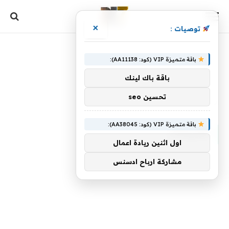
×
توصيات :
باقة متميزة VIP (كود: AA11138):
باقة باك لينك
تحسين seo
الرئيسية
»
تصريحات
باقة متميزة VIP (كود: AA38045):
تصريحات
اول اثنين ريادة اعمال
مشاركة ارباح ادسنس