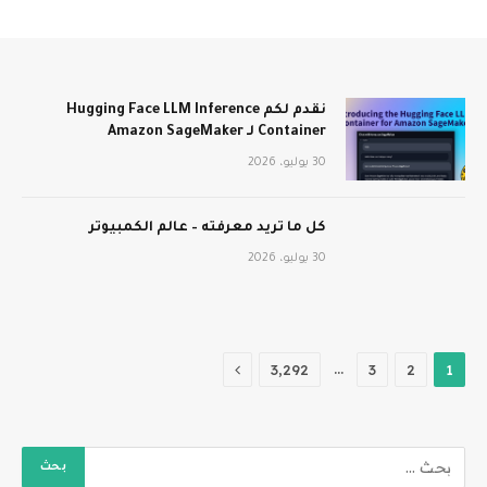
نقدم لكم Hugging Face LLM Inference
Container لـ Amazon SageMaker
30 يوليو، 2026
كل ما تريد معرفته – عالم الكمبيوتر
30 يوليو، 2026
التالي
…
3٬292
3
2
1