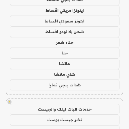
ايتونز امريكي اقساط
ايتونز سعودي اقساط
شحن يلا لودو اقساط
حناء شعر
حنا
ماتشا
شاي ماتشا
شدات ببجي تمارا
!
خدمات الباك لينك والجيست
نشر جيست بوست