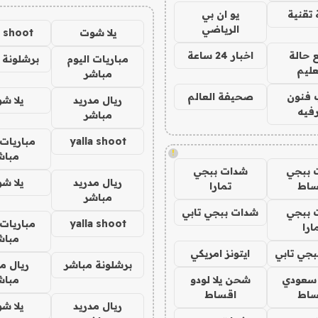
تقنية
يو ان بي
الرياضي
يلا شوت
a shoot
 حالة
اخبار 24 ساعة
مباريات اليوم
برشلونة 
عليم
مباشر
 فنون
صحيفة العالم
ريال مدريد
يلا ش
فيه
مباشر
yalla shoot
مباريات 
!
مباش
 ببجي
شدات ببجي
ريال مدريد
يلا ش
ساط
تمارا
مباشر
 ببجي
شدات ببجي تابي
yalla shoot
مباريات 
ارا
مباش
جي تابي
ايتونز امريكي
برشلونة مباشر
ريال م
 سعودي
شحن يلا لودو
مباش
ساط
اقساط
ريال مدريد
يلا ش