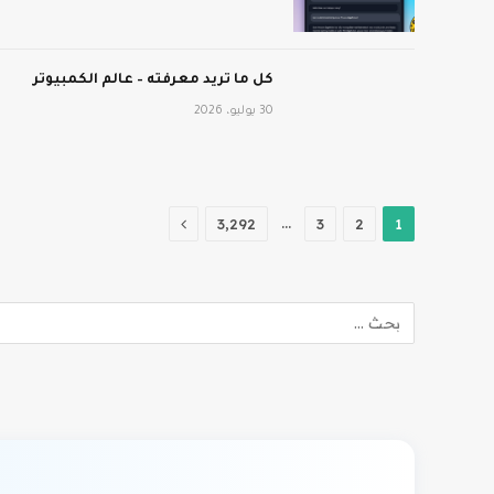
كل ما تريد معرفته – عالم الكمبيوتر
30 يوليو، 2026
التالي
…
3٬292
3
2
1