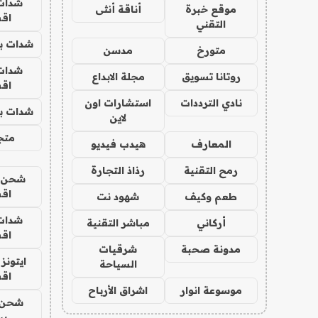
شدات
موقع خبرة
أناقة أنثى
اق
التقني
شدات بب
متورخ
مدسن
شدات
روتانا تسويق
مجلة الابداع
اق
نادي الترددات
استشارات اون
شدات بب
لاين
متجر 
المعارف
هيدب فيديو
رمح التقنية
رذاذ التجارة
شحن يل
اق
طعم وكيف
شهود نت
شدات
أركاني
مباشر التقنية
اق
مدونة صحبة
شرقيات
ايتونز
السياحة
اق
موسوعة انوار
اشراق الأرباح
شحن 
بب