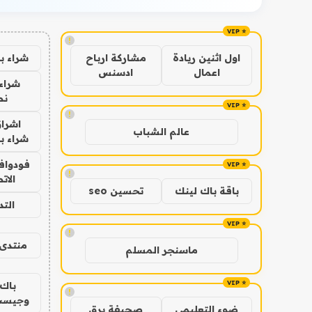
!
شراء ب
اول اثنين ريادة
مشاركة ارباح
اعمال
ادسنس
شراء 
نص
!
اشراق
عالم الشباب
شراء با
فودوافو
!
الات
باقة باك لينك
تحسين seo
الت
!
منتدى 
ماسنجر المسلم
باك 
!
وجيست
ضوء التعليمي
صحيفة برق