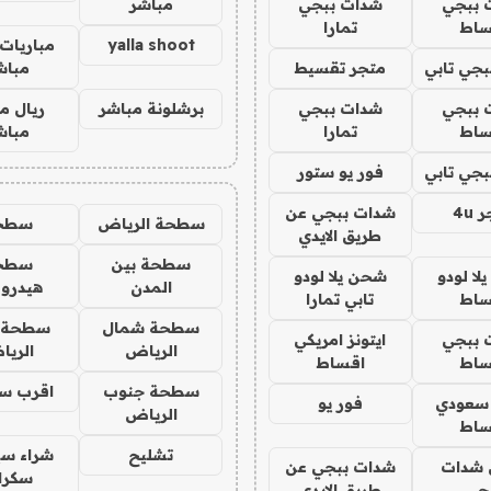
 ببجي
شدات ببجي
مباشر
ساط
تمارا
yalla shoot
مباريات 
جي تابي
متجر تقسيط
مباش
 ببجي
شدات ببجي
برشلونة مباشر
ريال م
ساط
تمارا
مباش
جي تابي
فور يو ستور
4u
شدات ببجي عن
سطحة الرياض
سطح
طريق الايدي
سطحة بين
سطح
ا لودو
شحن يلا لودو
المدن
هيدرو
ساط
تابي تمارا
سطحة شمال
سطحة 
 ببجي
ايتونز امريكي
الرياض
الري
ساط
اقساط
سطحة جنوب
اقرب س
 سعودي
فور يو
الرياض
ساط
تشليح
شراء سي
شدات
شدات ببجي عن
سكرا
جي
طريق الايدي