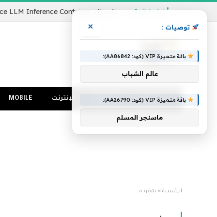
أخبار شائعة
×
توصيات :
باقة متميزة VIP (كود: AA86842):
عالم الشباب
الرئيسية
كمبيوتر
الإنترنت
MOBILE
باقة متميزة VIP (كود: AA26790):
ماسنجر المسلم
الرئيسية
»
بمفرده