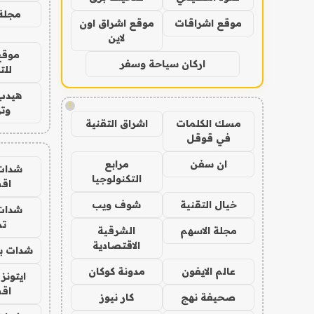
مجلة 
موقع اشراقات
موقع اشراق اون
لاين
موقع
اركان سياحة وسفر
للت
هيدب
!
وتر
مسك الكلمات
اشراق التقنية
في قوقل
ان سفن
مرابع
شدات
التكنولوجيا
اق
خيال التقنية
شوف ويب
شدات
تم
مجلة الاسهم
الشرقية
الاقتصادية
شدات بب
عالم الايفون
مدونة كوكان
ايتونز
اق
صحيفة نهج
كار نيوز