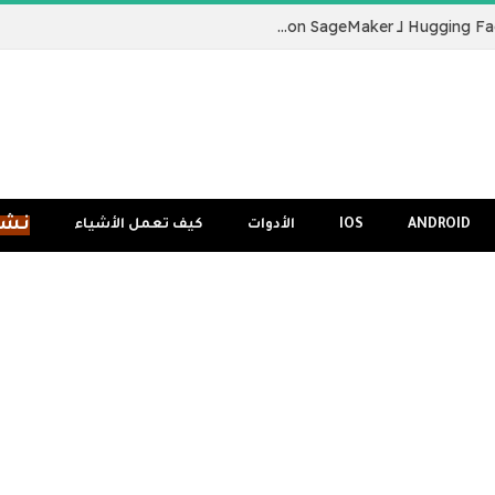
نقدم لكم Hugging Face LLM Inference Container لـ Amazon SageMaker
نشر
ANDROID
IOS
الأدوات
كيف تعمل الأشياء