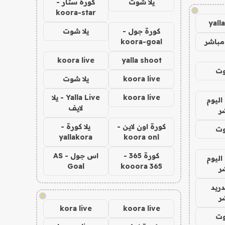
يلا شوت
كورة ستار -
!
koora-star
yall
كورة جول -
يلا شوت
مباشر
koora-goal
koora live
yalla shoot
وت
koora live
يلا شوت
koora live
Yalla Live - يلا
اليوم
لايف
ر
كورة اون لاين -
يلا كورة -
وت
yallakora
koora onl
كورة 365 -
اس جول - AS
اليوم
Goal
kooora 365
ر
دريد
!
ر
kora live
koora live
وت