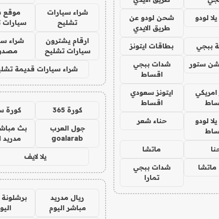
شراء سيارات
موقع ش
ا لودو
شحن لودو عن
تشليح
سيارات 
طريق الايدي
ارقام يشترون
شراء سي
 ببجي
بطاقات ايتونز
سيارات تشليح
مصدو
شن ستور
شدات ببجي
شراء سيارات قديمة تشلي
اقساط
 امريكي
ايتونز سعودي
ساط
اقساط
كورة 365
كورة س
ا لودو
حناء شعر
جول العرب
بث مباشر
ساط
goalarab
مدريد ا
نا
ماتشا
يلا لايف
ماتشا
شدات ببجي
تمارا
ريال مدريد
برشلونة 
مباشر اليوم
اليو