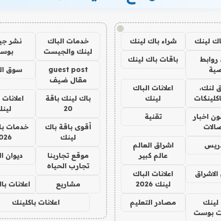
!
اك لينك
شراء باك لينك
خدمات الباك
نشر ج
لينك والجيست
بوس
روابط
باقات باك لينك
ية
guest post
سوق ال
مقال ضيف
 لنك،
اعلانات الباك
كلينكات
لينك
باك لينك باقة
اعلانات 
20
لين
ن اخبار
تقنية
صالات
أقوى باقة باك
خدمات با
لينك
026
دريس
اشراق العالم
عالم كبير
موقع تجاربنا
ديوان ا
تجارب الحياه
الاشراق
اعلانات الباك
لينك 2026
مشاريع
اعلانات ب
لينك
مصادر التعليم
اعلانات باكلينك
 بوست