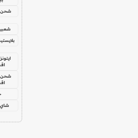
شحن يل
شعبية
بلايستي
ايتونز
اق
شحن يل
اق
ح
شاي 