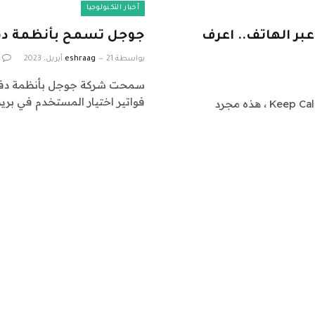
أخبار التكنولوجيا
عبر الهاتف.. اعرف
جوجل تسمح بأنظمة دفع 
بواسطة
21 أبريل، 2023
eshraag
سمحت شركة جوجل بأنظمة دفع ب
فواتير اختيار المستخدم في بريط
أصدرت حكومة المملكة المتحدة رسالة “Keep Calm and Carry On ، هذه مجرد