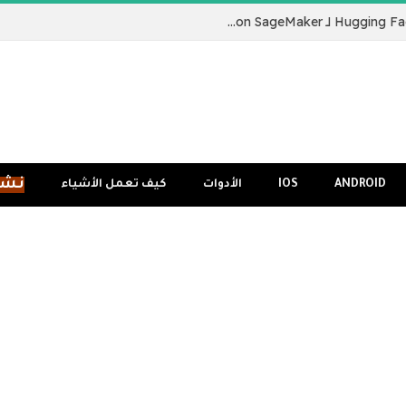
نقدم لكم Hugging Face LLM Inference Container لـ Amazon SageMaker
نشر
ANDROID
IOS
الأدوات
كيف تعمل الأشياء