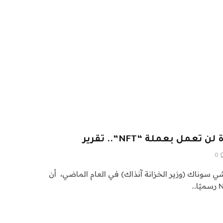
مل بعملة “NFT”.. تقرير
0
شي سوناك (وزير الخزانة آنذاك) في العام الماضي، أن