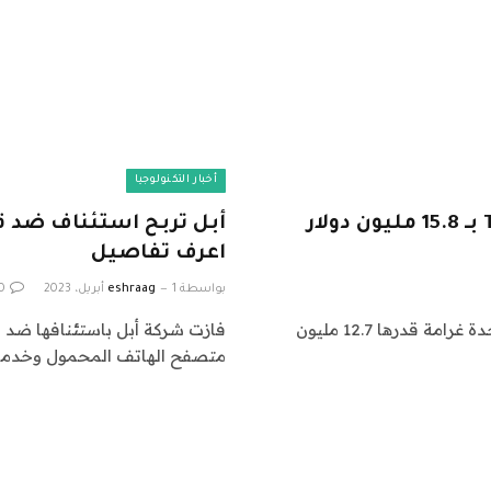
أخبار التكنولوجيا
المملكة المتحدة تفرض غرامات على TikTok بـ 15.8 مليون دولار
أبل تربح استئناف ضد قر
اعرف تفاصيل
بواسطة
1 أبريل، 2023
eshraag
0
فرضت إحدى هيئات مراقبة الخصوصية في المملكة المتحدة غرامة قدرها 12.7 مليون
فازت شركة أبل باستئنافها ضد ق
متصفح الهاتف المحمول وخدمات