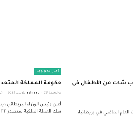
أخبار التكنولوجيا
ب شات من الأطفال فى
حكومة المملكة المتحدة لن تع
بواسطة
28 مارس، 2023
eshraag
أعلن رئيس الوزراء البريطاني ري
سك العملة الملكية ستصدر NFT رسميًا…
العام الماضي في بريطانيا،