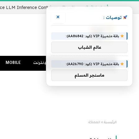
أخبار شائعة
×
توصيات :
باقة متميزة VIP (كود: AA86842):
عالم الشباب
الرئيسية
كمبيوتر
الإنترنت
MOBILE
باقة متميزة VIP (كود: AA26790):
ماسنجر المسلم
الرئيسية
»
المملكة