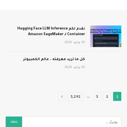
نقدم لكم Hugging Face LLM Inference
Container لـ Amazon SageMaker
30 يوليو، 2026
كل ما تريد معرفته – عالم الكمبيوتر
30 يوليو، 2026
التالي
…
3٬292
3
2
1