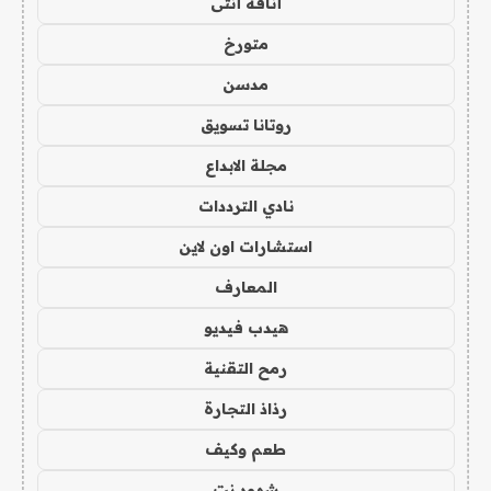
أناقة أنثى
متورخ
مدسن
روتانا تسويق
مجلة الابداع
نادي الترددات
استشارات اون لاين
المعارف
هيدب فيديو
رمح التقنية
رذاذ التجارة
طعم وكيف
شهود نت