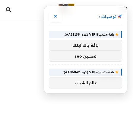
×
توصيات :
باقة متميزة VIP (كود: AA11138):
باقة باك لينك
تحسين seo
الرئيسية
»
المعامل
باقة متميزة VIP (كود: AA86842):
المعامل
عالم الشباب