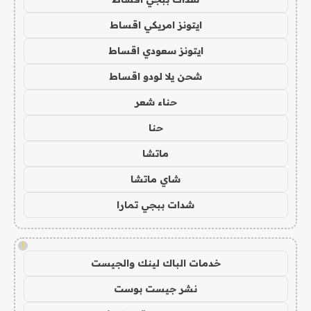
ايتونز امريكي اقساط
ايتونز سعودي اقساط
شحن يلا لودو اقساط
حناء شعر
حنا
ماتشا
شاي ماتشا
شدات ببجي تمارا
!
خدمات الباك لينك والجيست
نشر جيست بوست