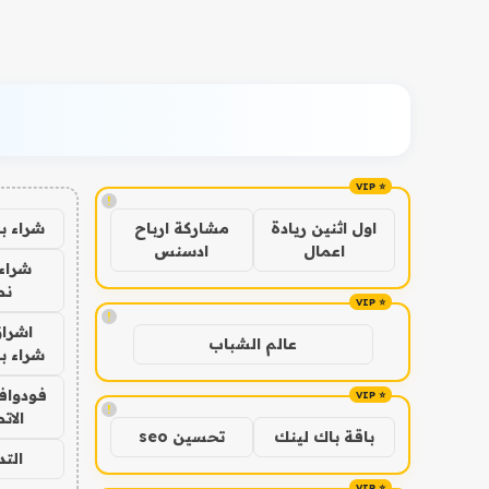
!
شراء ب
اول اثنين ريادة
مشاركة ارباح
اعمال
ادسنس
شراء 
نص
!
اشراق
عالم الشباب
شراء با
فودوافو
!
الات
باقة باك لينك
تحسين seo
الت