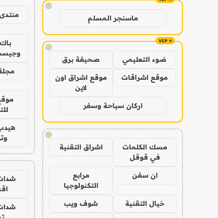
!
منتدى 
ماسنجر المسلم
باك 
!
وجيست
ضوء التعليمي
صحيفة برق
مجلة 
موقع اشراقات
موقع اشراق اون
لاين
موقع
اركان سياحة وسفر
للت
هيدب
!
وتر
مسك الكلمات
اشراق التقنية
في قوقل
ان سفن
مرابع
شدات
التكنولوجيا
اق
خيال التقنية
شوف ويب
شدات
تم