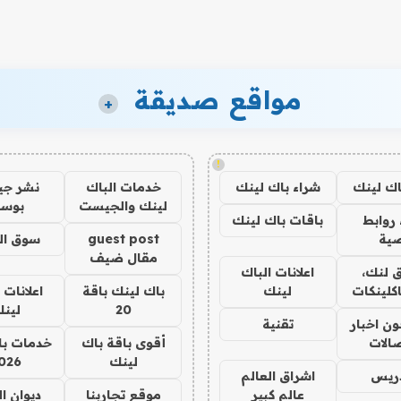
مواقع صديقة
+
!
اك لينك
شراء باك لينك
خدمات الباك
نشر ج
لينك والجيست
بوس
روابط
باقات باك لينك
ية
guest post
سوق ال
مقال ضيف
 لنك،
اعلانات الباك
كلينكات
لينك
باك لينك باقة
اعلانات 
20
لين
ن اخبار
تقنية
صالات
أقوى باقة باك
خدمات با
لينك
026
دريس
اشراق العالم
عالم كبير
موقع تجاربنا
ديوان ا