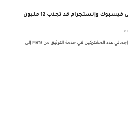
الاشتراكات المدفوعة فى فيسبوك وإنستجرام قد تجذب 12 مليون
0
توقع Bank of America وصول إجمالي عدد المشتركين في خدمة التوثيق من Meta إلى