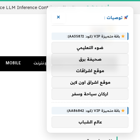
أخبار شائعة
×
توصيات :
باقة متميزة VIP (كود: AA35872):
ضوء التعليمي
صحيفة برق
الرئيسية
كمبيوتر
الإنترنت
MOBILE
موقع اشراقات
موقع اشراق اون لاين
اركان سياحة وسفر
باقة متميزة VIP (كود: AA86842):
عالم الشباب
الرئيسية
»
المدفوعة.