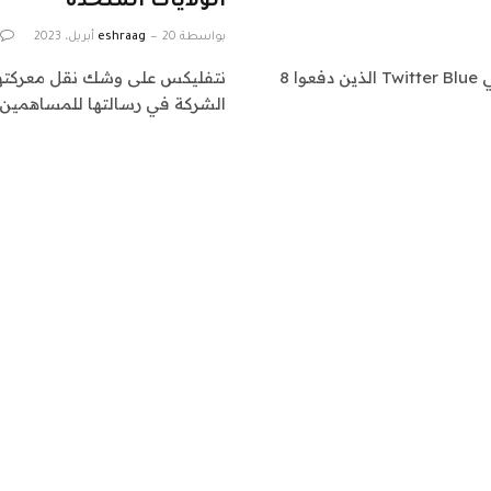
الولايات المتحدة
بواسطة
20 أبريل، 2023
eshraag
كشف تقرير حديث أن أكثر من نصف المشتركين الأوائل في Twitter Blue الذين دفعوا 8
نتفليكس على وشك نقل معركتها 
الشركة في رسالتها للمساهمين 