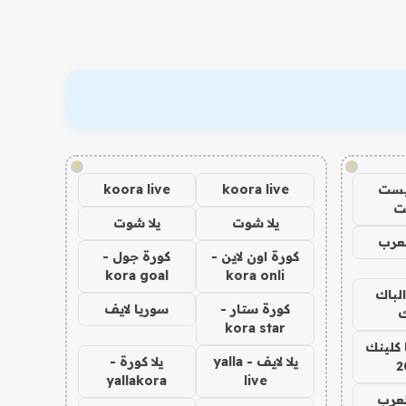
!
!
يست
koora live
koora live
ت
يلا شوت
يلا شوت
عرب
كورة اون لاين -
كورة جول -
kora goal
kora onli
الباك
كورة ستار -
سوريا لايف
ك
kora star
 كلينك
يلا لايف - yalla
يلا كورة -
2
yallakora
live
لعرب