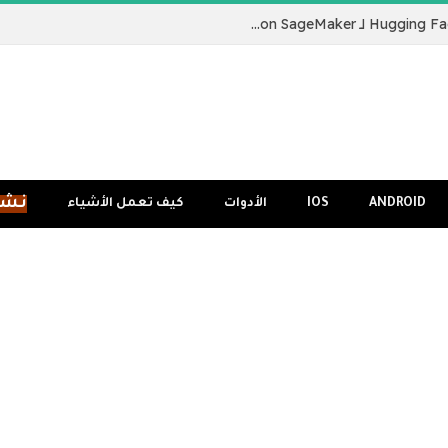
نقدم لكم Hugging Face LLM Inference Container لـ Amazon SageMaker
نشر
ANDROID
IOS
الأدوات
كيف تعمل الأشياء