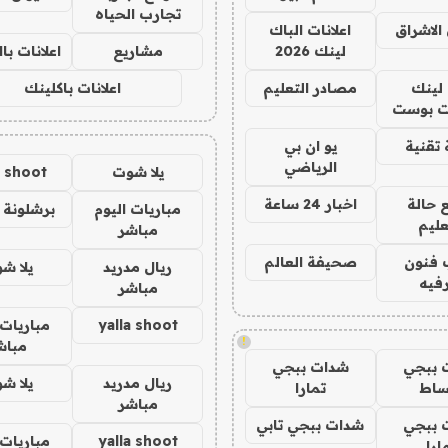
تجارب الحياه
الاشراق
اعلانات الباك
لينك 2026
مشاريع
اعلانات ب
لينك
مصادر التعليم
اعلانات باكلينك
 بوست
تقنية
يو ان بي
الرياضي
يلا شوت
a shoot
 حالة
اخبار 24 ساعة
مباريات اليوم
برشلونة 
عليم
مباشر
 فنون
صحيفة العالم
ريال مدريد
يلا ش
فيه
مباشر
yalla shoot
مباريات 
!
مباش
 ببجي
شدات ببجي
ريال مدريد
يلا ش
ساط
تمارا
مباشر
 ببجي
شدات ببجي تابي
yalla shoot
مباريات 
ارا