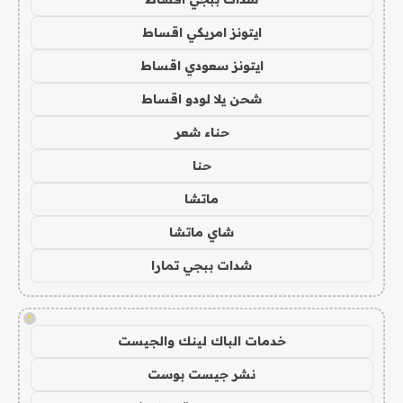
ايتونز امريكي اقساط
ايتونز سعودي اقساط
شحن يلا لودو اقساط
حناء شعر
حنا
ماتشا
شاي ماتشا
شدات ببجي تمارا
!
خدمات الباك لينك والجيست
نشر جيست بوست