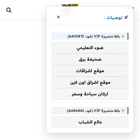
×
توصيات :
باقة متميزة VIP (كود: AA35872):
ضوء التعليمي
صحيفة برق
الرئيسية
»
المتزايد
موقع اشراقات
المتزايد
موقع اشراق اون لاين
اركان سياحة وسفر
باقة متميزة VIP (كود: AA86842):
عالم الشباب