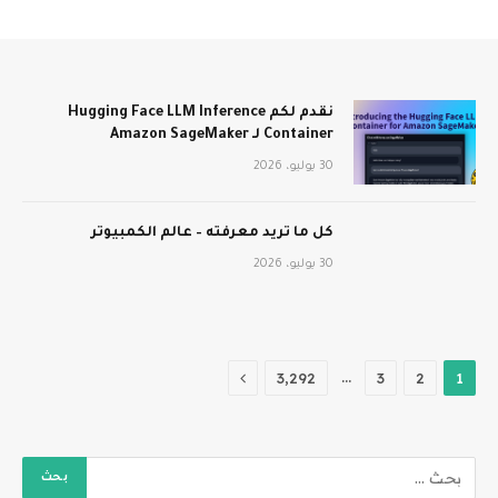
نقدم لكم Hugging Face LLM Inference
Container لـ Amazon SageMaker
30 يوليو، 2026
كل ما تريد معرفته – عالم الكمبيوتر
30 يوليو، 2026
التالي
…
3٬292
3
2
1