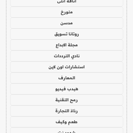
أناقة أنثى
متورخ
مدسن
روتانا تسويق
مجلة الابداع
نادي الترددات
استشارات اون لاين
المعارف
هيدب فيديو
رمح التقنية
رذاذ التجارة
طعم وكيف
شهود نت