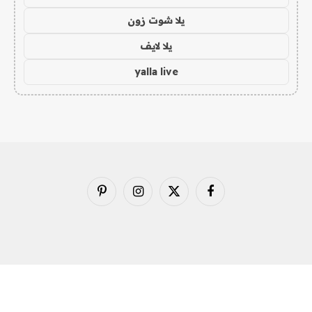
يلا شوت زون
يلا لايف
yalla live
فيسبوك
X
الانستغرام
بينتيريست
(Twitter)