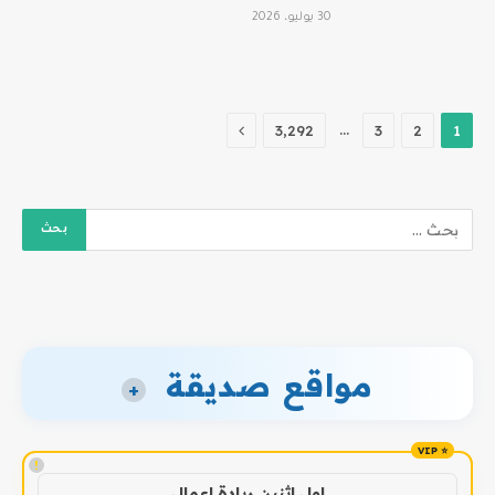
30 يوليو، 2026
التالي
…
3٬292
3
2
1
مواقع صديقة
+
!
اول اثنين ريادة اعمال