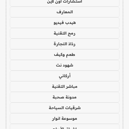
استشارات اون لاين
المعارف
هيدب فيديو
رمح التقنية
رذاذ التجارة
طعم وكيف
شهود نت
أركاني
مباشر التقنية
مدونة صحبة
شرقيات السياحة
موسوعة انوار
اشراق الأرباح