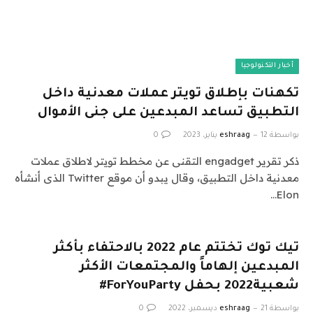
أخبار التكنولوجيا
تكهنات بإطلاق تويتر عملات معدنية داخل
التطبيق تساعد المبدعين على جنى الأموال
بواسطة
12 يناير، 2023
eshraag
0
ذكر تقرير engadget التقنى عن مخطط تويتر لاطلاق عملات
معدنية داخل التطبيق، وقال يبدو أن موقع Twitter الذى أنشأه
Elon…
تيك توك تختتم عام 2022 بالاحتفاء بأكثر
المبدعين إلهاماً والمجتمعات الأكثر
شعبية2022 بحفل ForYouParty#
بواسطة
21 ديسمبر، 2022
eshraag
0