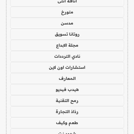
أناقة أنثى
متورخ
مدسن
روتانا تسويق
مجلة الابداع
نادي الترددات
استشارات اون لاين
المعارف
هيدب فيديو
رمح التقنية
رذاذ التجارة
طعم وكيف
شهود نت