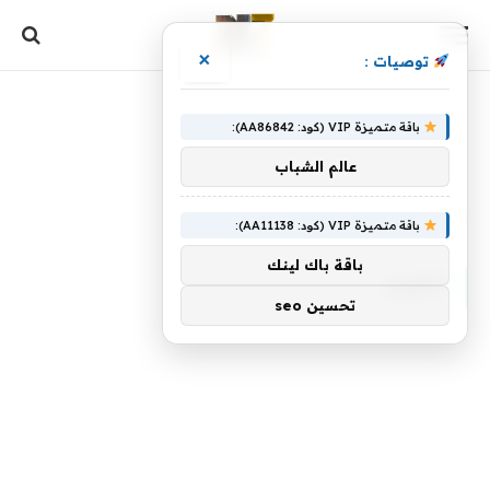
×
توصيات :
باقة متميزة VIP (كود: AA86842):
عالم الشباب
الرئيسية
»
الكورى
باقة متميزة VIP (كود: AA11138):
باقة باك لينك
الكورى
تحسين seo