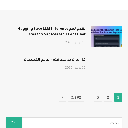
نقدم لكم Hugging Face LLM Inference
Container لـ Amazon SageMaker
30 يوليو، 2026
كل ما تريد معرفته – عالم الكمبيوتر
30 يوليو، 2026
التالي
…
3٬292
3
2
1