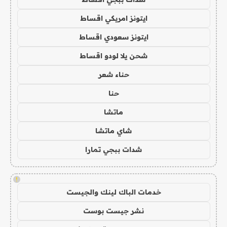
ايتونز امريكي اقساط
ايتونز سعودي اقساط
شحن يلا لودو اقساط
حناء شعر
حنا
ماتشا
شاي ماتشا
شدات ببجي تمارا
!
خدمات الباك لينك والجيست
نشر جيست بوست