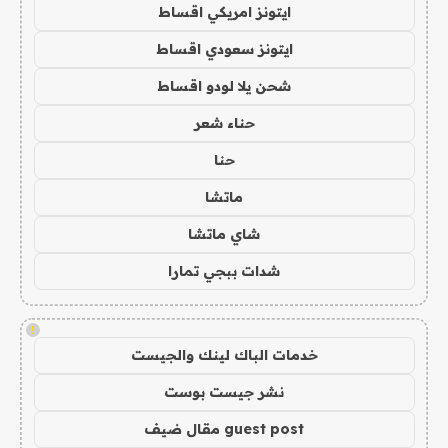
ايتونز امريكي اقساط
ايتونز سعودي اقساط
شحن يلا لودو اقساط
حناء شعر
حنا
ماتشا
شاي ماتشا
شدات ببجي تمارا
!
خدمات الباك لينك والجيست
نشر جيست بوست
guest post مقال ضيف