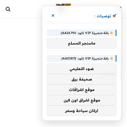
×
توصيات :
باقة متميزة VIP (كود: AA26790):
ماسنجر المسلم
الرئيسية
»
القارئ
باقة متميزة VIP (كود: AA35872):
ضوء التعليمي
القارئ
صحيفة برق
موقع اشراقات
موقع اشراق اون لاين
اركان سياحة وسفر