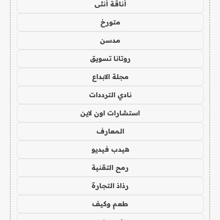
أناقة أنثى
متورخ
مدسن
روتانا تسويق
مجلة الابداع
نادي الترددات
استشارات اون لاين
المعارف
هيدب فيديو
رمح التقنية
رذاذ التجارة
طعم وكيف