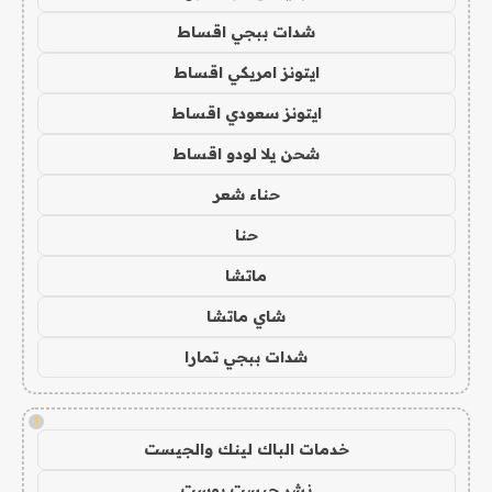
شدات ببجي اقساط
ايتونز امريكي اقساط
ايتونز سعودي اقساط
شحن يلا لودو اقساط
حناء شعر
حنا
ماتشا
شاي ماتشا
شدات ببجي تمارا
!
خدمات الباك لينك والجيست
نشر جيست بوست