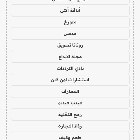
أناقة أنثى
متورخ
مدسن
روتانا تسويق
مجلة الابداع
نادي الترددات
استشارات اون لاين
المعارف
هيدب فيديو
رمح التقنية
رذاذ التجارة
طعم وكيف