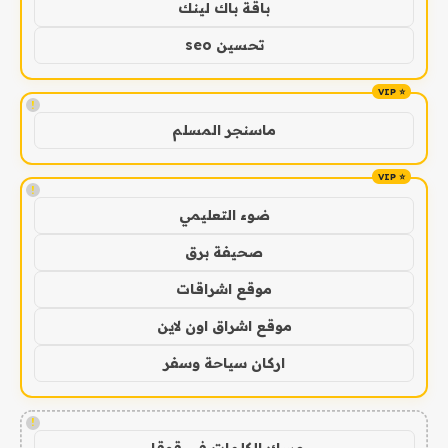
باقة باك لينك
تحسين seo
!
ماسنجر المسلم
!
ضوء التعليمي
صحيفة برق
موقع اشراقات
موقع اشراق اون لاين
اركان سياحة وسفر
!
مسك الكلمات في قوقل