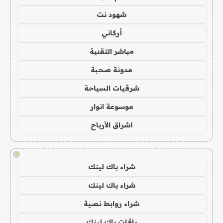
شهود نت
أركاني
مباشر التقنية
مدونة صحبة
شرقيات السياحة
موسوعة انوار
اشراق الأرباح
!
شراء باك لينك
شراء باك لينك
شراء روابط نصية
باقات باك لينك