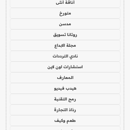
أناقة أنثى
متورخ
مدسن
روتانا تسويق
مجلة الابداع
نادي الترددات
استشارات اون لاين
المعارف
هيدب فيديو
رمح التقنية
رذاذ التجارة
طعم وكيف