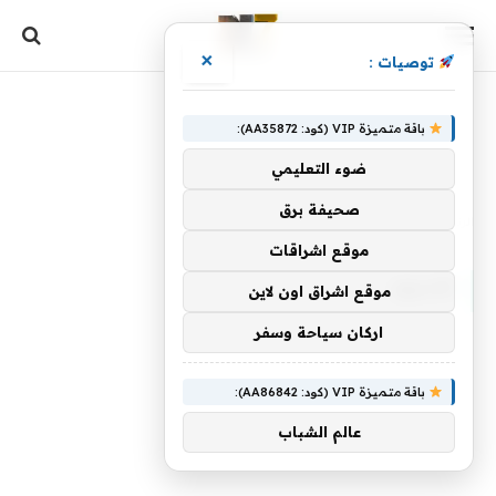
×
توصيات :
باقة متميزة VIP (كود: AA35872):
ضوء التعليمي
صحيفة برق
الرئيسية
»
الأسود
موقع اشراقات
الأسود
موقع اشراق اون لاين
اركان سياحة وسفر
باقة متميزة VIP (كود: AA86842):
عالم الشباب