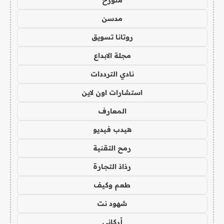
مدسن
روتانا تسويق
مجلة الابداع
نادي الترددات
استشارات اون لاين
المعارف
هيدب فيديو
رمح التقنية
رذاذ التجارة
طعم وكيف
شهود نت
أركاني