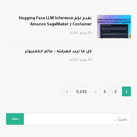
نقدم لكم Hugging Face LLM Inference
Container لـ Amazon SageMaker
30 يوليو، 2026
كل ما تريد معرفته – عالم الكمبيوتر
30 يوليو، 2026
التالي
…
3٬292
3
2
1