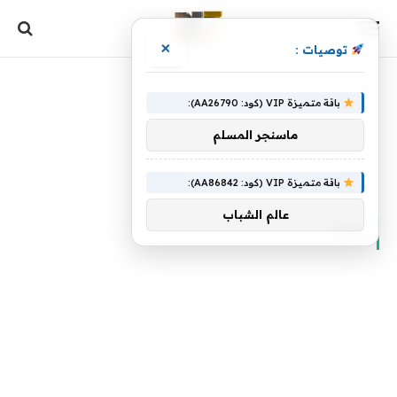
×
توصيات :
باقة متميزة VIP (كود: AA26790):
ماسنجر المسلم
الرئيسية
»
إثارة
باقة متميزة VIP (كود: AA86842):
عالم الشباب
إثارة