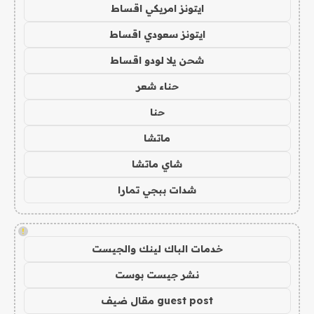
ايتونز امريكي اقساط
ايتونز سعودي اقساط
شحن يلا لودو اقساط
حناء شعر
حنا
ماتشا
شاي ماتشا
شدات ببجي تمارا
!
خدمات الباك لينك والجيست
نشر جيست بوست
guest post مقال ضيف