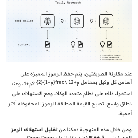
عند مقارنة الطريقتين، يتم حفظ الرموز المميزة على
أساس كل وكيل بمعامل
م
+
2
1
\frac{م+1}{2}
2
م
+
1
، وعند
استقراء ذلك على نظام متعدد الوكلاء ومع الاستهلاك على
نطاق واسع، تصبح القيمة المطلقة للرموز المحفوظة أكثر
أهمية.
ومن خلال هذه المنهجية تمكنا من
تقليل استهلاك الرمز
المميز بنسبة 66%
(عند مقارنتها بـ Open Deep