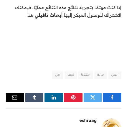
إذا كنت مهتمًا بتجربة نتائج هذه النتائج عمليًا، فيمكنك
الاشتراك للوصول المبكر إليها
أبحاث تافيلي
هنا.
الفن
حالة
حققنا
كيف
من
فيسبوك
تويتر
بينتيريست
لينكدإن
Tumblr
البريد
الإلكترو
eshraag