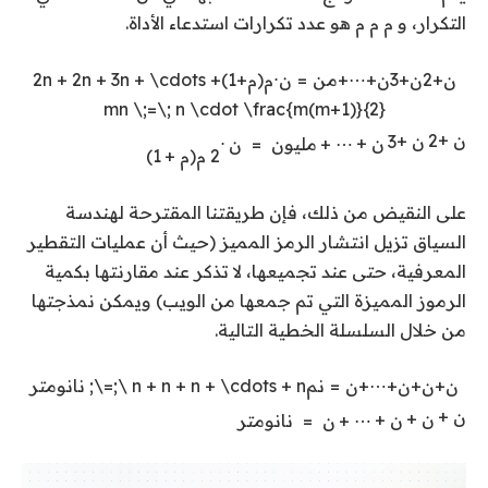
التكرار، و
م
م
م
هو عدد تكرارات استدعاء الأداة.
ن
+
2
ن
+
3
ن
+
⋯
+
م
ن
=
ن
⋅
م
(
م
+
1
)
n + 2n + 3n + \cdots +
2
mn \;=\; n \cdot \frac{m(m+1)}{2}
ن
+
2
ن
+
3
ن
+
⋯
+
مليون
=
ن
⋅
2
م
(
م
+
1
)
على النقيض من ذلك، فإن طريقتنا المقترحة لهندسة
السياق تزيل انتشار الرمز المميز (حيث أن عمليات التقطير
المعرفية، حتى عند تجميعها، لا تذكر عند مقارنتها بكمية
الرموز المميزة التي تم جمعها من الويب) ويمكن نمذجتها
من خلال السلسلة الخطية التالية.
ن
+
ن
+
ن
+
⋯
+
ن
=
ن
م
n + n + n + \cdots + n \;=\; نانومتر
ن
+
ن
+
ن
+
⋯
+
ن
=
نانومتر