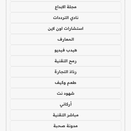
مجلة الابداع
نادي الترددات
استشارات اون لاين
المعارف
هيدب فيديو
رمح التقنية
رذاذ التجارة
طعم وكيف
شهود نت
أركاني
مباشر التقنية
مدونة صحبة