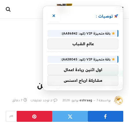
×
توصيات :
باقة متميزة VIP (كود: AA86842):
عالم الشباب
الرئيسية
»
كيف حققنا حالة من الفن
باقة متميزة VIP (كود: AA38045):
اول اثنين ريادة اعمال
أدوات البرمجيات
مشاركة ارباح ادسنس
كيف حققنا حالة من الفن
بواسطة
7 يوليو، 2026
eshraag
لا توجد تعليقات
7 دقائق