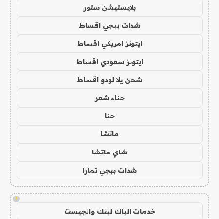
بلايستيشن ستور
شدات ببجي اقساط
ايتونز امريكي اقساط
ايتونز سعودي اقساط
شحن يلا لودو اقساط
حناء شعر
حنا
ماتشا
شاي ماتشا
شدات ببجي تمارا
!
خدمات الباك لينك والجيست