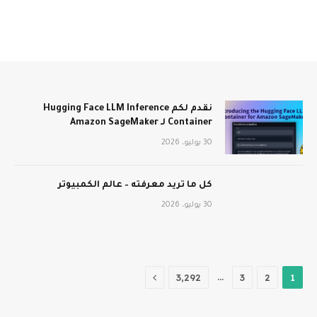
نقدم لكم Hugging Face LLM Inference
Container لـ Amazon SageMaker
30 يوليو، 2026
كل ما تريد معرفته – عالم الكمبيوتر
30 يوليو، 2026
التالي
…
3٬292
3
2
1