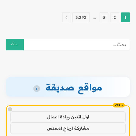
التالي
…
3٬292
3
2
1
مواقع صديقة
+
!
اول اثنين ريادة اعمال
مشاركة ارباح ادسنس