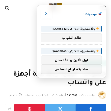
×
توصيات :
باقة متميزة VIP (كود: AA86842):
عالم الشباب
الرئيسية
»
خطوات.. كيفية ربط عدة أجهزة على واتساب
باقة متميزة VIP (كود: AA38045):
اول اثنين ريادة اعمال
أخبار التكنولوجيا
مشاركة ارباح ادسنس
خطوات.. كيفية ربط عدة أجهزة
على واتساب
بواسطة
25 أبريل، 2023
eshraag
لا توجد تعليقات
3 دقائق