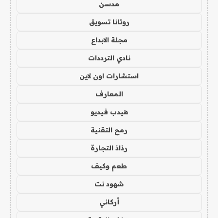
مدسن
روتانا تسويق
مجلة الابداع
نادي الترددات
استشارات اون لاين
المعارف
هيدب فيديو
رمح التقنية
رذاذ التجارة
طعم وكيف
شهود نت
أركاني