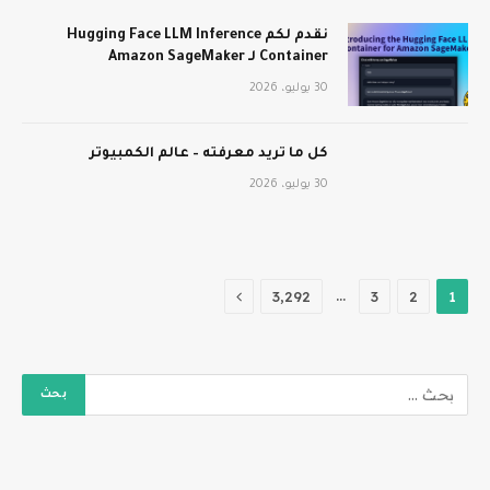
نقدم لكم Hugging Face LLM Inference
Container لـ Amazon SageMaker
30 يوليو، 2026
كل ما تريد معرفته – عالم الكمبيوتر
30 يوليو، 2026
التالي
…
3٬292
3
2
1