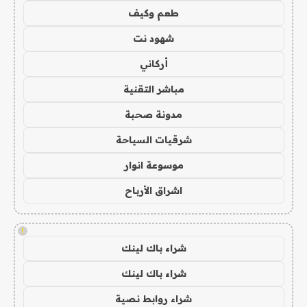
طعم وكيف
شهود نت
أركاني
مباشر التقنية
مدونة صحبة
شرقيات السياحة
موسوعة انوار
اشراق الأرباح
!
شراء باك لينك
شراء باك لينك
شراء روابط نصية