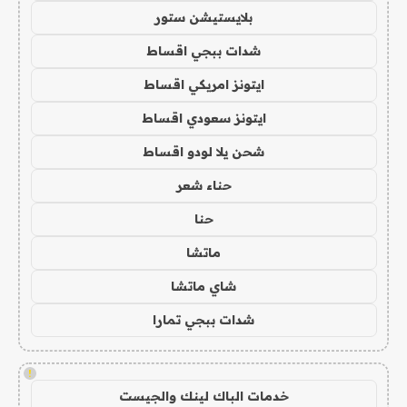
بلايستيشن ستور
شدات ببجي اقساط
ايتونز امريكي اقساط
ايتونز سعودي اقساط
شحن يلا لودو اقساط
حناء شعر
حنا
ماتشا
شاي ماتشا
شدات ببجي تمارا
!
خدمات الباك لينك والجيست