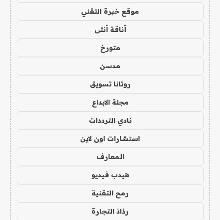
موقع خبرة التقني
أناقة أنثى
متورخ
مدسن
روتانا تسويق
مجلة الابداع
نادي الترددات
استشارات اون لاين
المعارف
هيدب فيديو
رمح التقنية
رذاذ التجارة