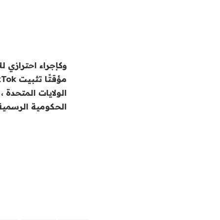
وكإجراء احترازي لل
الحكومية الرسمية