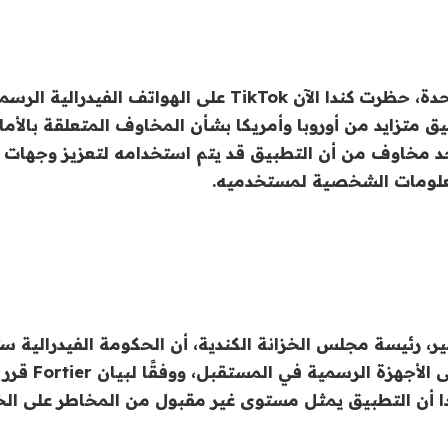
وبعد الولايات المتحدة، حظرت كندا الآن TikTok على الهواتف الف
ًا لتدقيق متزايد من أوروبا وأمريكا بشأن المخاوف المتعلقة با
د مخاوف من أن التطبيق قد يتم استخدامه لتعزيز وجهات ا
معلومات الشخصية لمستخدميه.
ر، رئيسة مجلس الخزانة الكندية، أن الحكومة الفيدرالية 
تطبيق TikTok على الأج
ا أن التطبيق يمثل مستوى غير مقبول من المخاطر على ال