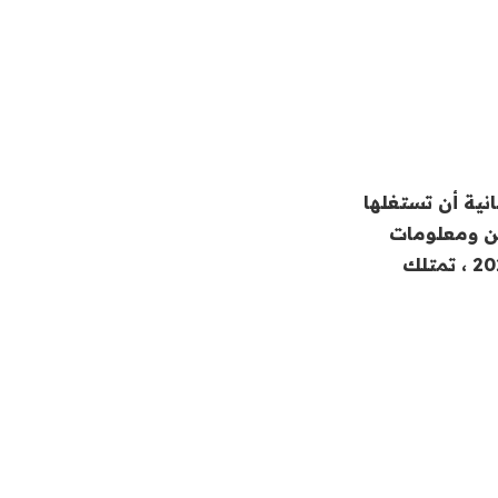
مكانية أن تستغلها
ن ومعلومات
كاذبة، وتعد ByteDance ، شركة صينية نقلت مقرها إلى سنغافورة في عام 2020 ، تمتلك