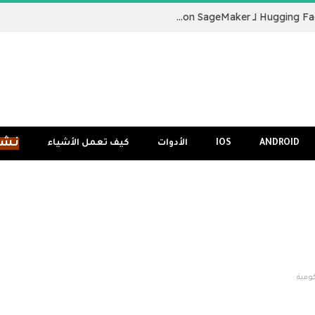
نقدم لكم Hugging Face LLM Inference Container لـ Amazon SageMaker
نشر
ANDROID
IOS
الأدوات
كيف تعمل الأشياء
ومية