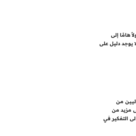
هزة المحمولة توفر طرق جمع بيانات TikTok وصولاً هامًا إلى
 يوجد دليل على
اليين من
إلى مزيد من
لى التفكير في