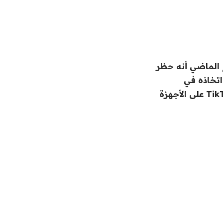
ع الماضي أنه حظر
تم اتخاذه في
الولايات المتحدة ، حيث حظرت أكثر من نصف الولايات والكونغرس تثبيت TikTok على الأجهزة