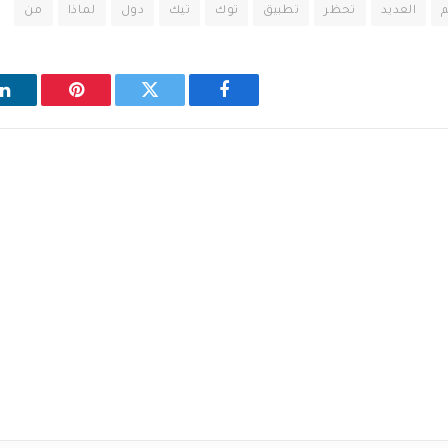
م
العديد
تحظر
تطبيق
توك
تيك
دول
لماذا
من
فيسبوك
تويتر
بينتيريست
ل