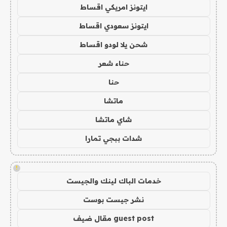
ايتونز امريكي اقساط
ايتونز سعودي اقساط
شحن يلا لودو اقساط
حناء شعر
حنا
ماتشا
شاي ماتشا
شدات ببجي تمارا
!
خدمات الباك لينك والجيست
نشر جيست بوست
guest post مقال ضيف