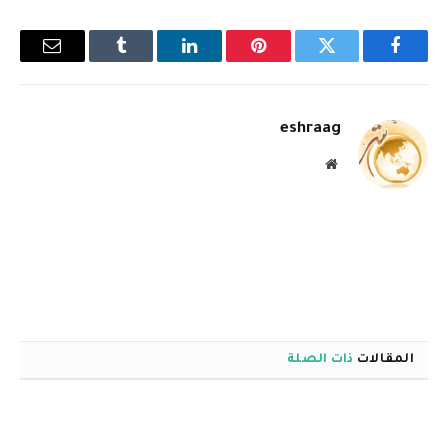
فيسبوك
تويتر
بينتيريست
لينكدإن
Tumblr
البريد
الإلكترو
eshraag
موقع
الويب
المقالات
ذات الصلة