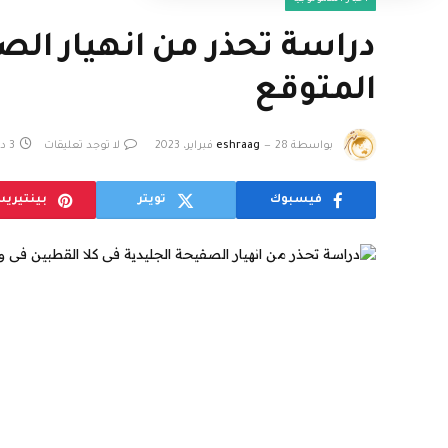
دراسة تحذر من انهيار الص
المتوقع
بواسطة
28 فبراير، 2023
eshraag
لا توجد تعليقات
3 دقائق
فيسبوك
تويتر
بينتيري