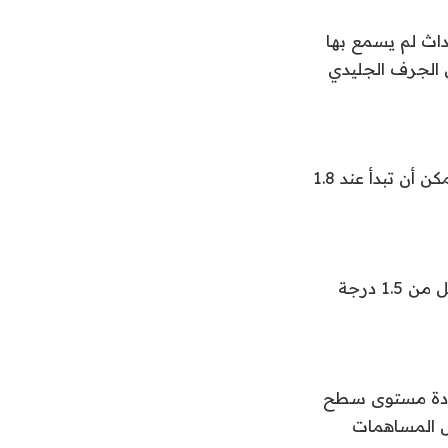
داث لم يسمع بها
ى الجرف الجليدي
لكن حسابات بارك وفريقه الجديدة تشير إلى أن هذه العملية التي لا رجعة فيها ويمكن أن تبدأ عند 1.8
وأظهر النموذج فقط في سيناريوهات التخفيف، مع الحفاظ على درجات الحرارة أقل من 1.5 درجة
زيادة مستوى سطح
 هذا على رأس المساهمات