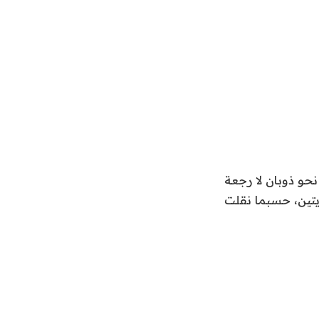
حو ذوبان لا رجعة
يتين، حسبما نقلت