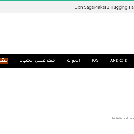
نقدم لكم Hugging Face LLM Inference Container لـ Amazon SageMaker
نشر
ANDROID
IOS
الأدوات
كيف تعمل الأشياء
قرب من المتوقع