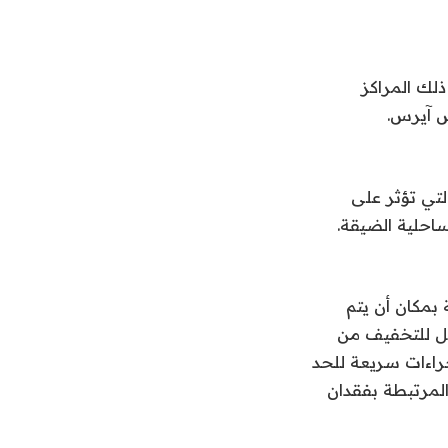
لك المراكز
س آيرس
.
التي تؤثر على
لساحلية الضيقة
.
بمكان أن يتم
مل للتخفيف من
راءات سريعة للحد
المرتبطة بفقدان