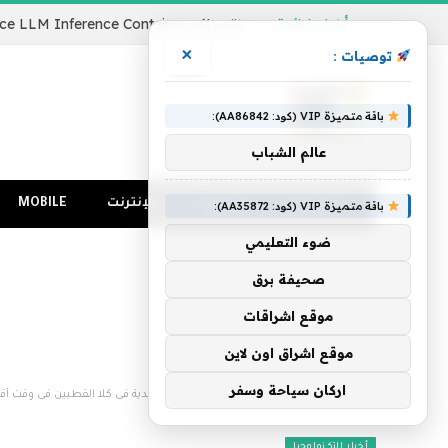
أخبار شائعة
×
توصيات :
باقة متميزة VIP (كود: AA86842):
عالم الشباب
الرئيسية
كمبيوتر
الإنترنت
MOBILE
باقة متميزة VIP (كود: AA35872):
ضوء التعليمي
صحيفة برق
موقع اشراقات
موقع اشراق اون لاين
اركان سياحة وسفر
الرئيسية
»
دراسة تحذر من انهيار الصفيحة الجليدية فى كلا القطبين فى وقت أ
أخبار التكنولوجيا