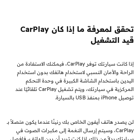
تحقق لمعرفة ما إذا كان CarPlay
قيد التشغيل
إذا كانت سيارتك توفر CarPlay، فيمكنك الاستفادة من
الراحة والأمان النسبي لاستخدام هاتفك بدون استخدام
اليدين باستخدام الشاشة الكبيرة في وحدة التحكم
المركزية في سيارتك، ويتم تشغيل CarPlay تلقائيًا عند
توصيل iPhone بمنفذ USB بالسيارة.
لن يصدر هاتف أيفون الخاص بك رنينًا عندما يكون متصلاً بـ
CarPlay، وسيتم إرسال النغمة إلى مكبرات الصوت في
سيارتك بدلاً من ذلك. إذا كنت تريد أن يرن الهاتف، فافصل