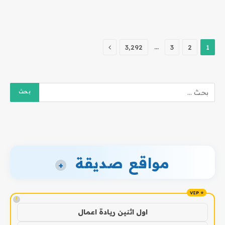
التالي
…
3٬292
3
2
1
مواقع صديقة
+
!
اول اثنين ريادة اعمال