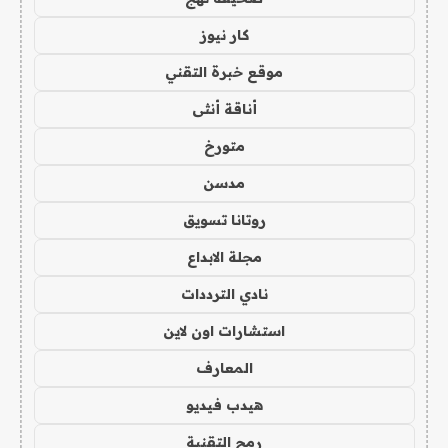
كار نيوز
موقع خبرة التقني
أناقة أنثى
متورخ
مدسن
روتانا تسويق
مجلة الابداع
نادي الترددات
استشارات اون لاين
المعارف
هيدب فيديو
رمح التقنية