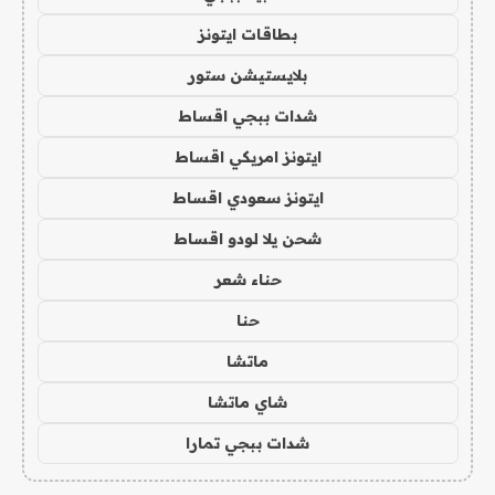
بطاقات ايتونز
بلايستيشن ستور
شدات ببجي اقساط
ايتونز امريكي اقساط
ايتونز سعودي اقساط
شحن يلا لودو اقساط
حناء شعر
حنا
ماتشا
شاي ماتشا
شدات ببجي تمارا