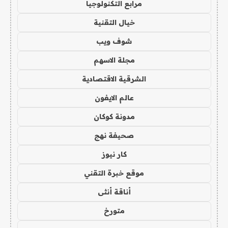
مرابع التكنولوجيا
خيال التقنية
شوف ويب
مجلة الاسهم
الشرقية الاقتصادية
عالم الايفون
مدونة كوكان
صحيفة نهج
كار نيوز
موقع خبرة التقني
أناقة أنثى
متورخ