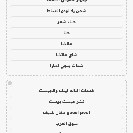
شحن يلا لودو اقساط
حناء شعر
حنا
ماتشا
شاي ماتشا
شدات ببجي تمارا
!
خدمات الباك لينك والجيست
نشر جيست بوست
guest post مقال ضيف
سوق العرب