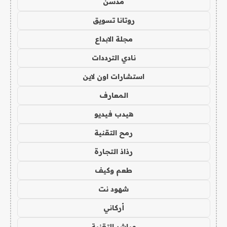
مدسن
روتانا تسويق
مجلة الابداع
نادي الترددات
استشارات اون لاين
المعارف
هيدب فيديو
رمح التقنية
رذاذ التجارة
طعم وكيف
شهود نت
أركاني
مباشر التقنية