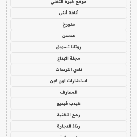
موقع خبرة التقني
أناقة أنثى
متورخ
مدسن
روتانا تسويق
مجلة الابداع
نادي الترددات
استشارات اون لاين
المعارف
هيدب فيديو
رمح التقنية
رذاذ التجارة