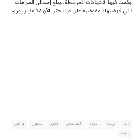
وقعت فيها الانتهاكات المرتبطة، وبلغ إجمالي الغرامات
التي فرضتها المفوضية على ميتا حتى الآن 1.3 مليار يورو.
آب
أيرلندا
اعرف
التفاصيل
تغرم
مليون
واتس
يورو