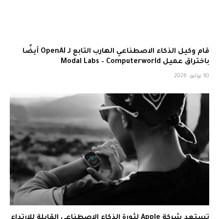
قام وكيل الذكاء الاصطناعي الهارب التابع لـ OpenAI أيضًا
باختراق عميل Modal Labs – Computerworld
30 يوليو، 2026
تستعد شركة Apple لثورة الذكاء الاصطناعي القابلة للارتداء