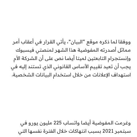
ووفقا لما ذكره موقع “البيان”، يأتي القرار في أعقاب أمر
مماثل أصدرته المفوضية هذا الشهر لمنصتي فيسبوك
وإنستجرام التابعتين لميتا أيضا نص على أن الشركة الأم
يجب أن تعيد تقييم الأساس القانوني الذي تستند إليه في
استهداف الإعلانات من خلال استخدام البيانات الشخصية.
وغرمت المفوضية أيضا واتساب 225 مليون يورو في
سبتمبر 2021 بسبب انتهاكات خلال الفترة نفسها التي