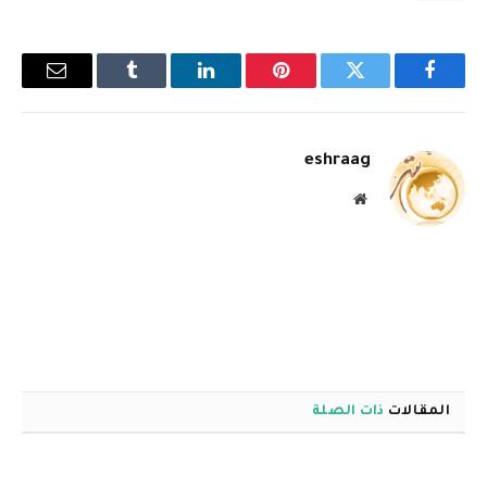
فيسبوك
تويتر
بينتيريست
لينكدإن
Tumblr
البريد
الإلكترو
eshraag
موقع
الويب
المقالات
ذات الصلة