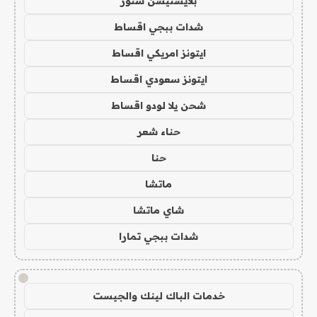
بلايستيشن ستور
شدات ببجي اقساط
ايتونز امريكي اقساط
ايتونز سعودي اقساط
شحن يلا لودو اقساط
حناء شعر
حنا
ماتشا
شاي ماتشا
شدات ببجي تمارا
!
خدمات الباك لينك والجيست