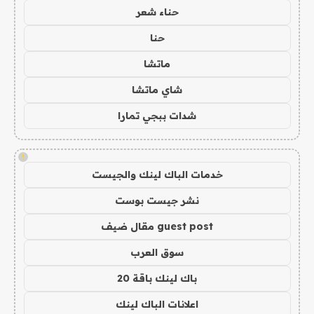
حناء شعر
حنا
ماتشا
شاي ماتشا
شدات ببجي تمارا
!
خدمات الباك لينك والجيست
نشر جيست بوست
guest post مقال ضيف
سوق العرب
باك لينك باقة 20
اعلانات الباك لينك