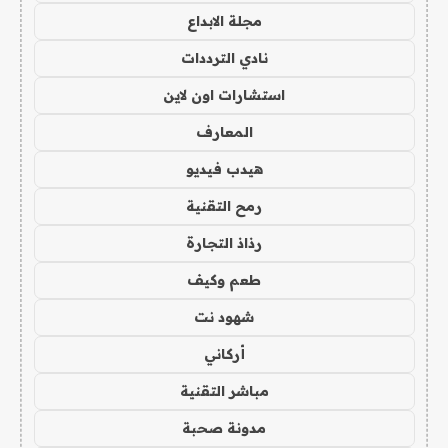
مجلة الابداع
نادي الترددات
استشارات اون لاين
المعارف
هيدب فيديو
رمح التقنية
رذاذ التجارة
طعم وكيف
شهود نت
أركاني
مباشر التقنية
مدونة صحبة