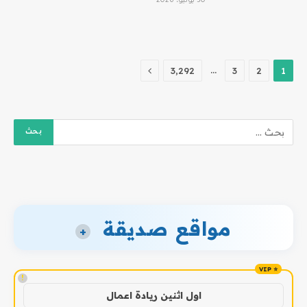
30 يوليو، 2026
التالي
…
3٬292
3
2
1
مواقع صديقة
+
!
اول اثنين ريادة اعمال