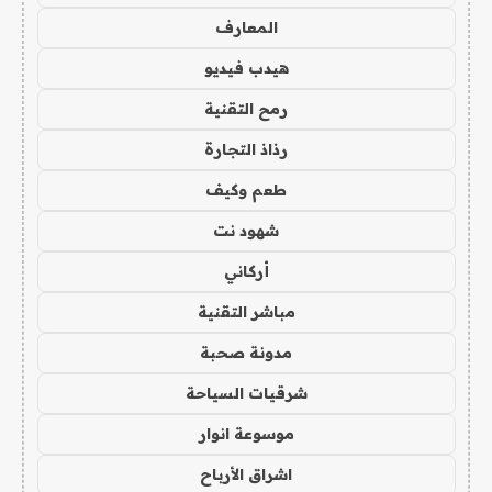
المعارف
هيدب فيديو
رمح التقنية
رذاذ التجارة
طعم وكيف
شهود نت
أركاني
مباشر التقنية
مدونة صحبة
شرقيات السياحة
موسوعة انوار
اشراق الأرباح